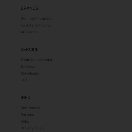
21.06.2027 - 25.06.2027
BRANDS
eltec 2027
22.06.2027 - 24.06.2027
Hummel Mietmöbel
Kopfstand Mobiliar
FachPack 2027
21.09.2027 - 23.09.2027
All brands
Euroguss 2028
18.01.2028 - 20.01.2028
SERVICE
Interzoo 2028
Trade fair calendar
23.05.2028 - 26.05.2028
Services
POWTECH 2028
Downloads
26.09.2028 - 28.09.2028
FAQ
INFO
References
Partners
Jobs
Privacy policy