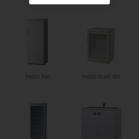
f.re.e.2027
10.02.2027 - 14.02.2027
IMOT 2027
12.02.2027 - 14.02.2027
R+T 2027
15.02.2027 - 19.02.2027
BioFach 2027
16.02.2027 - 19.02.2027
E-world energy & water 2027
16.02.2027 - 18.02.2027
FRIGO 360
FRIGO GLAS 180
INHORGENTA MUNICH 2027
19.02.2027 - 22.02.2027
Trendset Winter 2027
21.02.2027 - 23.02.2027
Bundeskon. Chirurgie 2027
26.02.2027 - 27.02.2027
Enforce Tac 2027
01.03.2027 - 03.03.2027
LOPEC 2027