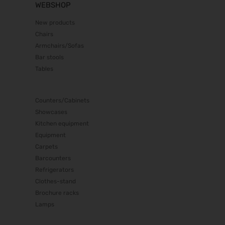
WEBSHOP
transport logistic 2027
26.04.2027 - 29.04.2027
New products
European Coatings Show 2027
Chairs
27.04.2027 - 29.04.2027
Armchairs/Sofas
PCIM Europe 2027
Bar stools
11.05.2027 - 13.05.2027
Tables
Sensor + Test 2027
11.05.2027 - 13.05.2027
Counters/Cabinets
EASO & IFSO 2027
18.05.2027 - 21.05.2027
Showcases
Kitchen equipment
DOC 2027
10.06.2027 - 12.06.2027
Equipment
Carpets
FeuerTRUTZ 2027
Barcounters
16.06.2027 - 17.06.2027
Refrigerators
ADKA-Jahreskongress 2027
Clothes-stand
17.06.2027 - 19.06.2027
Brochure racks
GIFA 2027
Lamps
21.06.2027 - 25.06.2027
METEC 2027