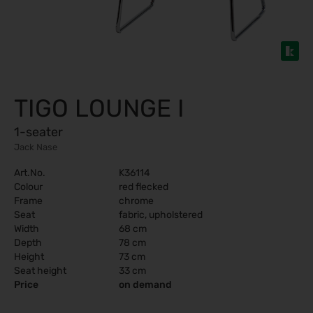
TIGO LOUNGE I
1-seater
Jack Nase
Art.No.
K36114
Colour
red flecked
Frame
chrome
Seat
fabric, upholstered
Width
68 cm
Depth
78 cm
Height
73 cm
Seat height
33 cm
Price
on demand