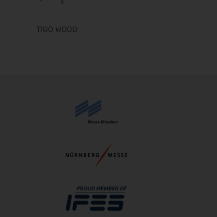
Freizeit Messe Nürnberg 2027
10.03.2027 - 14.03.2027
TIGO WOOD
ISH 2027
15.03.2027 - 19.03.2027
ITB 2027
16.03.2027 - 18.03.2027
embedded world 2027
16.03.2027 - 18.03.2027
IDS 2027
16.03.2027 - 20.03.2027
PERFORMANCEDAYS 2027
17.03.2027 - 18.03.2027
ESMO 2027
17.03.2027 - 20.03.2027
Hannover Messe 2027
05.04.2027 - 08.04.2027
SMX 2027