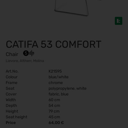
CATIFA 53 COMFORT
Chair
Lievore, Altherr, Molina
Art.No.
K21595
Colour
blue/white
Frame
chrome
Seat
polypropylene, white
Cover
fabric, blue
Width
60 cm
Depth
54 cm
Height
79 cm
Seat height
45 cm
Price
64,00 €