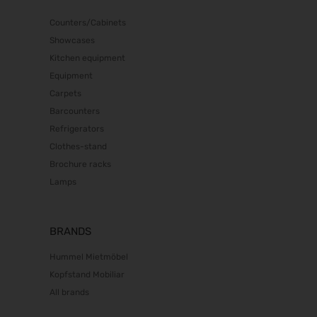
Counters/Cabinets
Showcases
Kitchen equipment
Equipment
Carpets
Barcounters
Refrigerators
Clothes-stand
Brochure racks
Lamps
BRANDS
Hummel Mietmöbel
Kopfstand Mobiliar
All brands