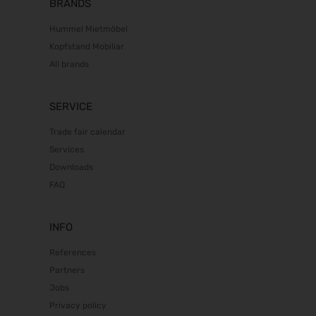
10.11.2026 - 12.11.2026
BRANDS
BIM World 2026
Hummel Mietmöbel
24.11.2026 - 25.11.2026
Kopfstand Mobiliar
SPS 2026
All brands
24.11.2026 - 26.11.2026
Heim + Handwerk 2026
SERVICE
25.11.2026 - 29.11.2026
Trade fair calendar
Deutscher Wirbelsäulenkongress
09.12.2026 - 11.12.2026
Services
Downloads
Bau 2027
FAQ
11.01.2027 - 15.01.2027
CMT 2027
16.01.2027 - 24.01.2027
INFO
HOGA 2027
References
17.01.2027 - 19.01.2027
Partners
Perimeter Protection 2027
Jobs
19.01.2027 - 21.01.2027
Privacy policy