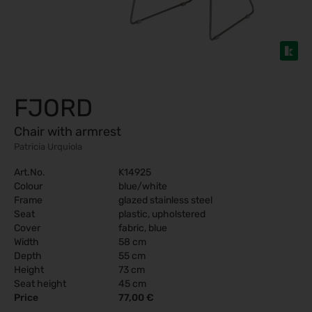
FJORD
Chair with armrest
Patricia Urquiola
Art.No.
K14925
Colour
blue/white
Frame
glazed stainless steel
Seat
plastic, upholstered
Cover
fabric, blue
Width
58 cm
Depth
55 cm
Height
73 cm
Seat height
45 cm
Price
77,00 €