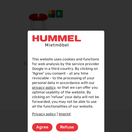
Steuerberater Expo 2026
24.09.2026 - 24.09.2026
Finance 2026
25.09.2026 - 26.09.2026
POWTECH 2026
29.09.2026 - 01.10.2026
IMAGING WORLD 2026
This website uses cookies and functions
02.10.2026 - 04.10.2026
FJORD CLUB
for web analysis by the service provider
Expo Real 2026
Google in a third country. By clicking on
"Agree" you consent - at any time
05.10.2026 - 07.10.2026
revocable - to the processing of your
personal data in accordance with our
VISION 2026
privacy policy
, so that we can offer you
06.10.2026 - 08.10.2026
optimal usability of the website. By
clicking on "refuse" your data will not be
interbad 2026
forwarded, you may not be able to use
06.10.2026 - 08.10.2026
all the functionalities of our website.
Privacy policy
|
Imprint
Aluminium Düsseldorf 2026
06.10.2026 - 08.10.2026
Agree
Refuse
RIFA 2026