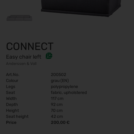
CONNECT
Easy chair left
Anderssen & Voll
Art.No.
200502
Colour
grau (EN)
Legs
polypropylene
Seat
fabric, upholstered
Width
117 cm
Depth
92 cm
Height
70 cm
Seat height
42 cm
Price
200,00 €