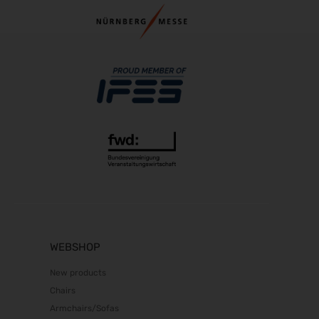
PERFORMANCEDAYS 2026
13.10.2026 - 14.10.2026
Chillventa 2026
13.10.2026 - 15.10.2026
INTERFORST 2026
15.10.2026 - 18.10.2026
Euroblech 2026
20.10.2026 - 23.10.2026
glasstec 2026
20.10.2026 - 23.10.2026
DGGG 2026 - ICM
21.10.2026 - 24.10.2026
The Munich Show 2026
WEBSHOP
22.10.2026 - 25.10.2026
New products
Südback 2026
Chairs
24.10.2026 - 27.10.2026
Armchairs/Sofas
Beauty Forum Festival 2026