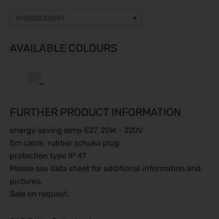
40
quantity
CHOOSE EVENT
Other event
Prices on request
AVAILABLE COLOURS
gamescom 2026
26.08.2026 - 30.08.2026
ESC Congress 2026
28.08.2026 - 31.08.2026
FURTHER PRODUCT INFORMATION
Caravan Salon 2026
28.08.2026 - 06.09.2026
energy saving lamp E27, 20W - 220V
SMM 2026
5m cable. rubber schuko plug
01.09.2026 - 04.09.2026
protection type IP 47
IFA Berlin 2026
Please see data sheet for additional information and
04.09.2026 - 08.09.2026
pictures.
Automechanika 2026
Sale on request.
08.09.2026 - 12.09.2026
GaLaBau 2026