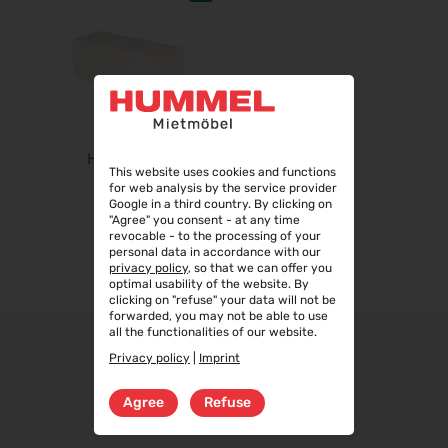
Finance 2026
25.09.2026 - 26.09.2026
POWTECH 2026
29.09.2026 - 01.10.2026
IMAGING WORLD 2026
02.10.2026 - 04.10.2026
HELL O 100
Expo Real 2026
This website uses cookies and functions
05.10.2026 - 07.10.2026
for web analysis by the service provider
Google in a third country. By clicking on
VISION 2026
"Agree" you consent - at any time
06.10.2026 - 08.10.2026
revocable - to the processing of your
personal data in accordance with our
interbad 2026
privacy policy
, so that we can offer you
optimal usability of the website. By
06.10.2026 - 08.10.2026
clicking on "refuse" your data will not be
Aluminium Düsseldorf 2026
forwarded, you may not be able to use
all the functionalities of our website.
06.10.2026 - 08.10.2026
Privacy policy
|
Imprint
RIFA 2026
08.10.2026 - 09.10.2026
Agree
Refuse
Fakuma 2026
12.10.2026 - 16.10.2026