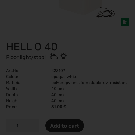
HELL O 40
Floor light/stool
Art.No.
K23107
Colour
opaque white
Material
polypropylene, formstable, uv-resistant
Width
40 cm
Depth
40 cm
Height
40 cm
Price
51,00 €
HELL
Add to cart
O