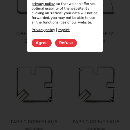
privacy policy
, so that we can offer you
optimal usability of the website. By
clicking on "refuse" your data will not be
forwarded, you may not be able to use
all the functionalities of our website.
Privacy policy
|
Imprint
C90-CORNER A1
C90-CORNER A1
2480MM
2976MM
Agree
Refuse
FABRIC CORNER A1/5
FABRIC CORNER A1/5
1984MM
2480MM