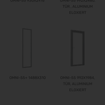
OMNI-55 930X2976
OMNI-55 992X2480,
TÜR , ALUMINIUM
Finance 2026
25.09.2026 - 26.09.2026
ELOXIERT
POWTECH 2026
29.09.2026 - 01.10.2026
IMAGING WORLD 2026
02.10.2026 - 04.10.2026
Expo Real 2026
05.10.2026 - 07.10.2026
VISION 2026
06.10.2026 - 08.10.2026
interbad 2026
06.10.2026 - 08.10.2026
OMNI-55+ 1488X310
OMNI-55 992X1984,
Aluminium Düsseldorf 2026
TÜR, ALUMINIUM
06.10.2026 - 08.10.2026
ELOXIERT
RIFA 2026
08.10.2026 - 09.10.2026
Fakuma 2026