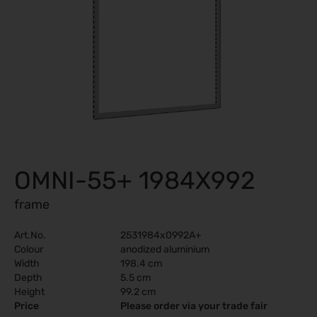
OMNI-55+ 1984X992
frame
Art.No.
2531984x0992A+
Colour
anodized aluminium
Width
198.4 cm
Depth
5.5 cm
Height
99.2 cm
Price
Please order via your trade fair