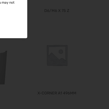
24.10.2026 - 25.10.2026
ou may not
it-sa 2026
D6/M6 X 75 Z
27.10.2026 - 29.10.2026
Consumenta 2026
31.10.2026 - 08.11.2026
Alles für den Gast 2026
07.11.2026 - 10.11.2026
EuroTier 2026
10.11.2026 - 13.11.2026
SEMICON 2026
10.11.2026 - 13.11.2026
Brau Beviale 2026
10.11.2026 - 12.11.2026
electronica 2026
10.11.2026 - 13.11.2026
X-CORNER A1 496MM
BIM World 2026
24.11.2026 - 25.11.2026