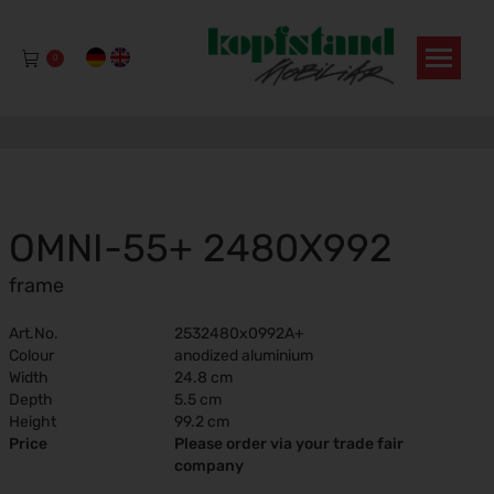
0
OMNI-55+ 2480X992
frame
Art.No.
2532480x0992A+
Colour
anodized aluminium
Width
24.8 cm
Depth
5.5 cm
Height
99.2 cm
Price
Please order via your trade fair
company