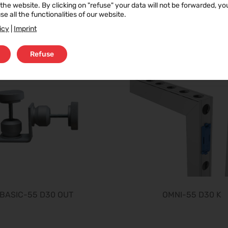
f the website. By clicking on "refuse" your data will not be forwarded, y
se all the functionalities of our website.
4P ROT LS30 C
BASIC-55 D30 T90
icy
|
Imprint
Refuse
BASIC-55 D30 OUT
OMNI-55 D30 K