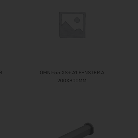
25.09.2026 - 26.09.2026
POWTECH 2026
29.09.2026 - 01.10.2026
IMAGING WORLD 2026
02.10.2026 - 04.10.2026
Expo Real 2026
05.10.2026 - 07.10.2026
VISION 2026
06.10.2026 - 08.10.2026
8
OMNI-55 XS+ A1 FENSTER A
interbad 2026
200X800MM
06.10.2026 - 08.10.2026
Aluminium Düsseldorf 2026
06.10.2026 - 08.10.2026
RIFA 2026
08.10.2026 - 09.10.2026
Fakuma 2026
12.10.2026 - 16.10.2026