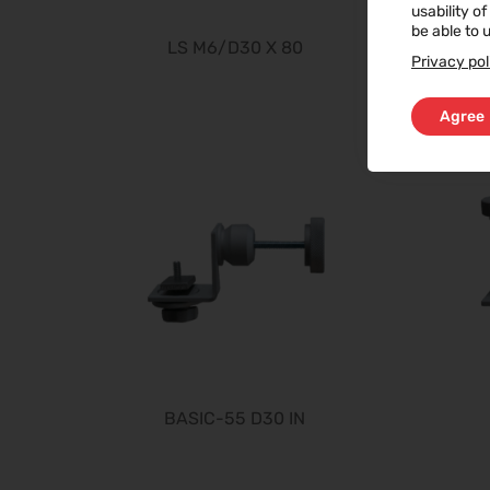
usability o
be able to u
LS M6/D30 X 80
Privacy pol
Agree
BASIC-55 D30 IN