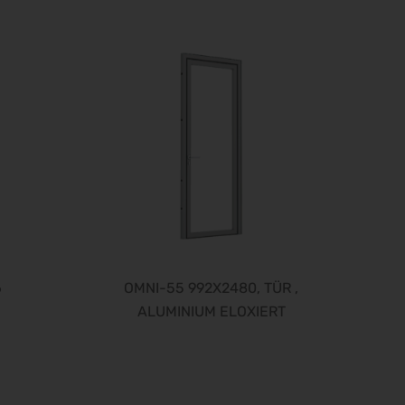
15.09.2026 - 19.09.2026
expopharm 2026
15.09.2026 - 17.09.2026
IAA Transportation 2026
15.09.2026 - 20.09.2026
INTERGEO 2026
15.09.2026 - 17.09.2026
GaLaBau 2026
15.09.2026 - 18.09.2026
area30 2026 - Löhne
19.09.2026 - 24.09.2026
InnoTrans 2026
22.09.2026 - 25.09.2026
6
OMNI-55 992X2480, TÜR ,
WindEnergy Hamburg 2026
ALUMINIUM ELOXIERT
22.09.2026 - 25.09.2026
Steuerberater Expo 2026
24.09.2026 - 24.09.2026
Finance 2026