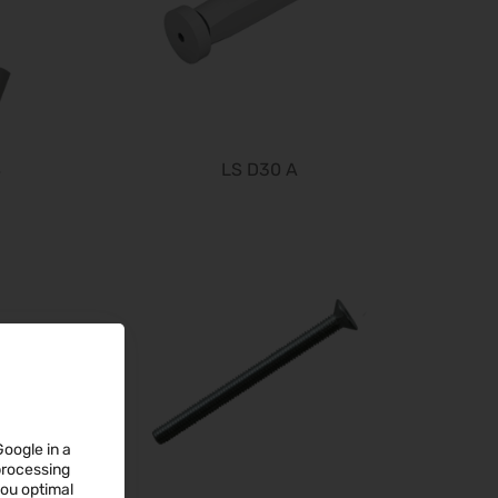
PERFORMANCEDAYS 2026
13.10.2026 - 14.10.2026
Chillventa 2026
13.10.2026 - 15.10.2026
INTERFORST 2026
15.10.2026 - 18.10.2026
S
LS D30 A
glasstec 2026
20.10.2026 - 23.10.2026
Euroblech 2026
20.10.2026 - 23.10.2026
DGGG 2026 - ICM
21.10.2026 - 24.10.2026
The Munich Show 2026
22.10.2026 - 25.10.2026
Südback 2026
Google in a
24.10.2026 - 27.10.2026
 processing
Beauty Forum Festival 2026
you optimal