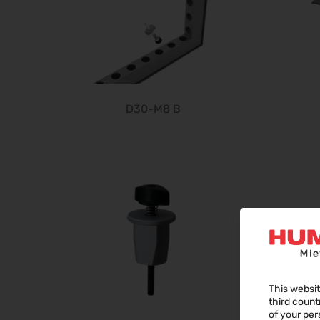
D30-M8 B
This websit
third count
of your per