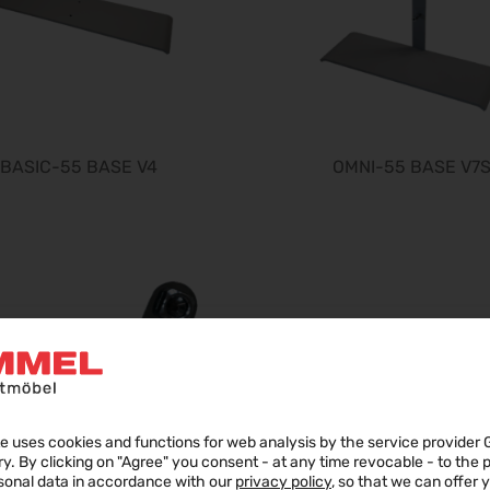
BASIC-55 BASE V4
OMNI-55 BASE V7
e uses cookies and functions for web analysis by the service provider 
ry. By clicking on "Agree" you consent - at any time revocable - to the
sonal data in accordance with our
privacy policy
, so that we can offer 