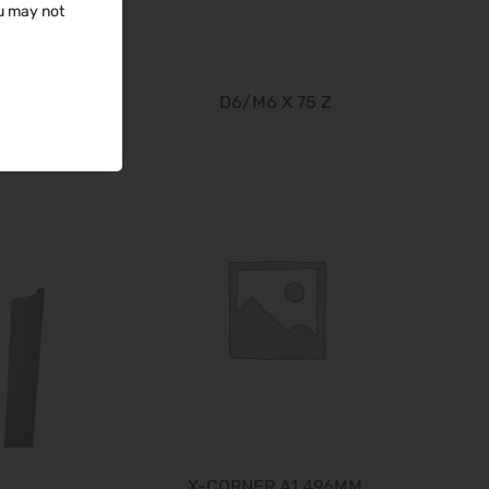
ou may not
24.10.2026 - 25.10.2026
it-sa 2026
27.10.2026 - 29.10.2026
0
D6/M6 X 75 Z
Consumenta 2026
31.10.2026 - 08.11.2026
Alles für den Gast 2026
07.11.2026 - 10.11.2026
electronica 2026
10.11.2026 - 13.11.2026
EuroTier 2026
10.11.2026 - 13.11.2026
SEMICON 2026
10.11.2026 - 13.11.2026
Brau Beviale 2026
10.11.2026 - 12.11.2026
BIM World 2026
24.11.2026 - 25.11.2026
X-CORNER A1 496MM