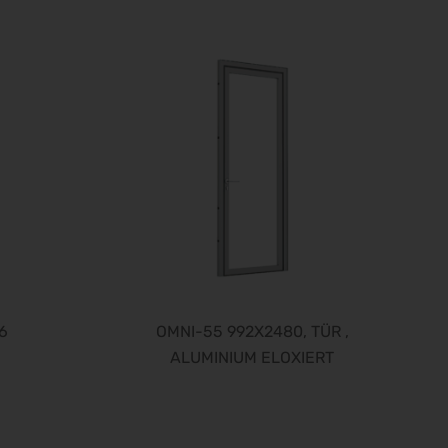
15.09.2026 - 18.09.2026
AMB 2026
15.09.2026 - 19.09.2026
expopharm 2026
15.09.2026 - 17.09.2026
IAA Transportation 2026
15.09.2026 - 20.09.2026
INTERGEO 2026
15.09.2026 - 17.09.2026
area30 2026 - Löhne
19.09.2026 - 24.09.2026
WindEnergy Hamburg 2026
22.09.2026 - 25.09.2026
6
OMNI-55 992X2480, TÜR ,
InnoTrans 2026
ALUMINIUM ELOXIERT
22.09.2026 - 25.09.2026
Steuerberater Expo 2026
24.09.2026 - 24.09.2026