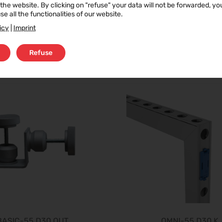
f the website. By clicking on "refuse" your data will not be forwarded, y
se all the functionalities of our website.
icy
|
Imprint
4P ROT LS30 C
BASIC-55 D30 T9
Refuse
BASIC-55 D30 OUT
OMNI-55 D30 K