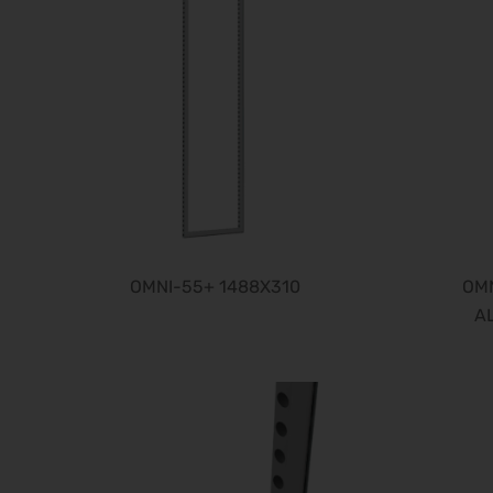
OMNI-55+ 1488X310
OMN
A