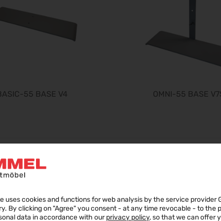
BASIC-55 BASE V4
OMNI-55 BASE V7
e uses cookies and functions for web analysis by the service provider 
ry. By clicking on "Agree" you consent - at any time revocable - to the
sonal data in accordance with our
privacy policy
, so that we can offer 