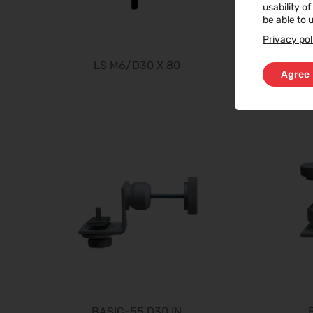
usability o
be able to u
Privacy pol
LS M6/D30 X 80
Agree
BASIC-55 D30 IN