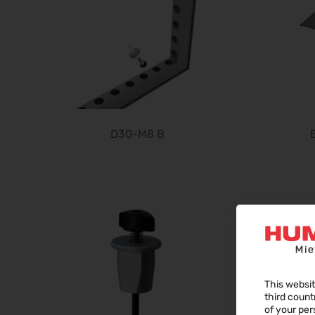
D30-M8 B
This websit
third count
of your per