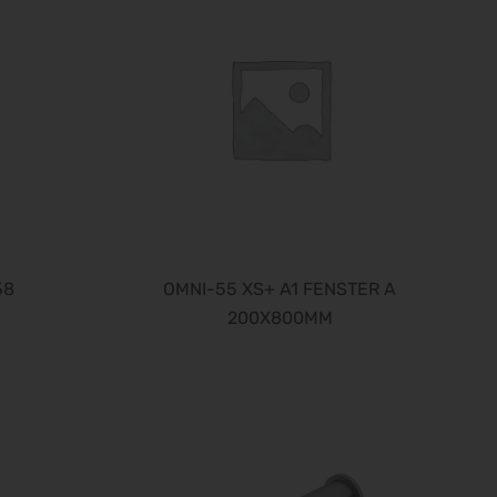
Finance 2026
25.09.2026 - 26.09.2026
POWTECH 2026
29.09.2026 - 01.10.2026
IMAGING WORLD 2026
02.10.2026 - 04.10.2026
Expo Real 2026
05.10.2026 - 07.10.2026
VISION 2026
06.10.2026 - 08.10.2026
58
OMNI-55 XS+ A1 FENSTER A
interbad 2026
06.10.2026 - 08.10.2026
200X800MM
Aluminium Düsseldorf 2026
06.10.2026 - 08.10.2026
RIFA 2026
08.10.2026 - 09.10.2026
Fakuma 2026
12.10.2026 - 16.10.2026