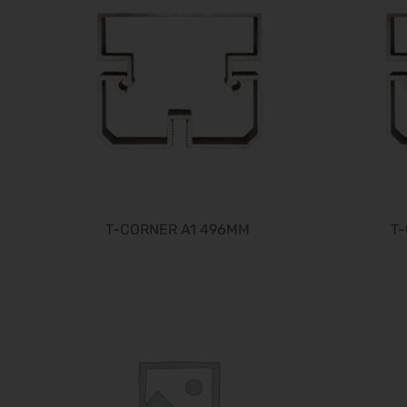
T-CORNER A1 496MM
T