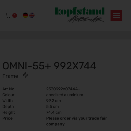
0
OMNI-55+ 992X744
Frame
Art.No.
2530992x0744A+
Colour
anodized aluminium
Width
99.2 cm
Depth
5.5 cm
Height
74.4 cm
Price
Please order via your trade fair
company