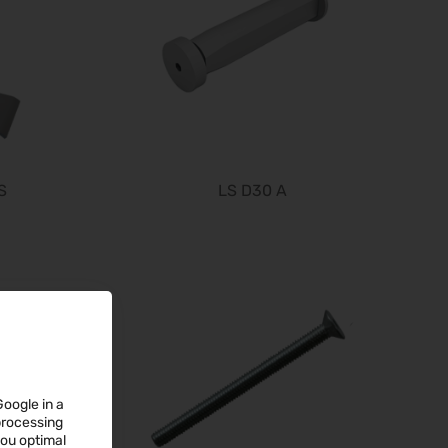
PERFORMANCEDAYS 2026
13.10.2026 - 14.10.2026
Chillventa 2026
13.10.2026 - 15.10.2026
INTERFORST 2026
15.10.2026 - 18.10.2026
Euroblech 2026
S
LS D30 A
20.10.2026 - 23.10.2026
glasstec 2026
20.10.2026 - 23.10.2026
DGGG 2026 - ICM
21.10.2026 - 24.10.2026
The Munich Show 2026
22.10.2026 - 25.10.2026
Südback 2026
Google in a
24.10.2026 - 27.10.2026
 processing
Beauty Forum Festival 2026
you optimal