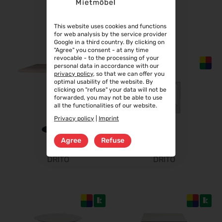
opti 2027
29.01.2027 - 31.01.2027
DRITO
DRITO
This website uses cookies and functions
Spielwarenmesse 2027
for web analysis by the service provider
Google in a third country. By clicking on
02.02.2027 - 06.02.2027
"Agree" you consent - at any time
revocable - to the processing of your
Fruit Logistica 2027
personal data in accordance with our
03.02.2027 - 05.02.2027
privacy policy
, so that we can offer you
optimal usability of the website. By
f.re.e.2027
clicking on "refuse" your data will not be
10.02.2027 - 14.02.2027
forwarded, you may not be able to use
all the functionalities of our website.
IMOT 2027
Privacy policy
|
Imprint
12.02.2027 - 14.02.2027
R+T 2027
Agree
Refuse
15.02.2027 - 19.02.2027
DRITO
DRITO
E-world energy & water 2027
16.02.2027 - 18.02.2027
BioFach 2027
16.02.2027 - 19.02.2027
INHORGENTA MUNICH 2027