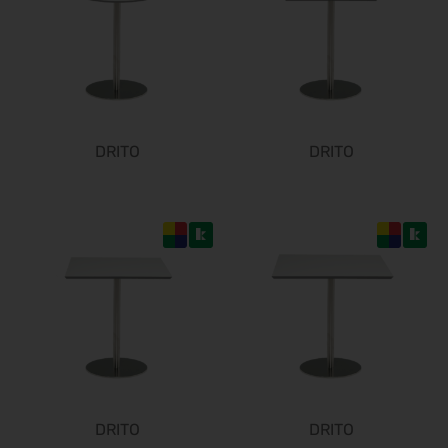
19.02.2027 - 22.02.2027
Trendset Winter 2027
21.02.2027 - 23.02.2027
ø
Bundeskon. Chirurgie 2027
26.02.2027 - 27.02.2027
Enforce Tac 2027
DRITO
DRITO
01.03.2027 - 03.03.2027
LOPEC 2027
02.03.2027 - 03.03.2027
IWA & Outdoor Classics 2027
04.03.2027 - 07.03.2027
ICE europe 2027
09.03.2027 - 11.03.2027
CCE Int. 2027
09.03.2027 - 11.03.2027
I.H.M. 2027
10.03.2027 - 14.03.2027
DRITO
DRITO