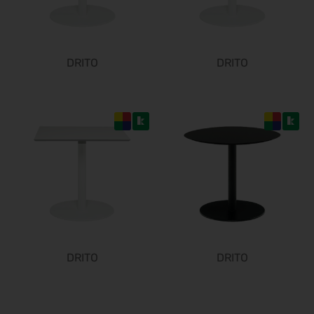
ø
ø
SMX 2027
06.04.2027 - 07.04.2027
FESPA 2027
DRITO
DRITO
06.04.2027 - 09.04.2027
DMEA 2027
13.04.2027 - 15.04.2027
Altenpflege 2027
20.04.2027 - 22.04.2027
DCK 2027
21.04.2027 - 23.04.2027
transport logistic 2027
ø
26.04.2027 - 29.04.2027
European Coatings Show 2027
27.04.2027 - 29.04.2027
DRITO
DRITO
PCIM Europe 2027
11.05.2027 - 13.05.2027
Sensor + Test 2027