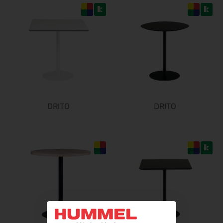
10.11.2026 - 13.11.2026
SPS 2026
24.11.2026 - 26.11.2026
BIM World 2026
24.11.2026 - 25.11.2026
ø
Heim + Handwerk 2026
25.11.2026 - 29.11.2026
Deutscher Wirbelsäulenkongress
DRITO
DRITO
09.12.2026 - 11.12.2026
Bau 2027
11.01.2027 - 15.01.2027
CMT 2027
16.01.2027 - 24.01.2027
HOGA 2027
17.01.2027 - 19.01.2027
ø
Perimeter Protection 2027
19.01.2027 - 21.01.2027