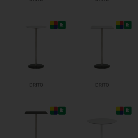
RIFA 2026
08.10.2026 - 09.10.2026
Fakuma 2026
12.10.2026 - 16.10.2026
Chillventa 2026
13.10.2026 - 15.10.2026
PERFORMANCEDAYS 2026
13.10.2026 - 14.10.2026
ø
INTERFORST 2026
15.10.2026 - 18.10.2026
Euroblech 2026
DRITO
DRITO
20.10.2026 - 23.10.2026
glasstec 2026
20.10.2026 - 23.10.2026
DGGG 2026 - ICM
21.10.2026 - 24.10.2026
The Munich Show 2026
22.10.2026 - 25.10.2026