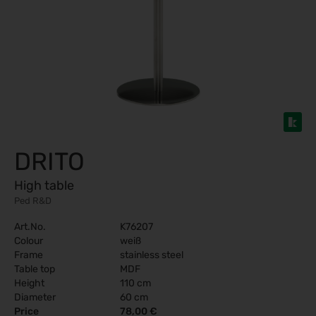
DRITO
High table
Ped R&D
Art.No.
K76207
Colour
weiß
Frame
stainless steel
Table top
MDF
Height
110 cm
Diameter
60 cm
Price
78,00 €