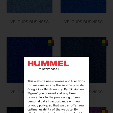
02.02.2027 - 06.02.2027
Fruit Logistica 2027
03.02.2027 - 05.02.2027
VELOURS BUSINESS
VELOURS BUSINESS
f.re.e.2027
10.02.2027 - 14.02.2027
IMOT 2027
12.02.2027 - 14.02.2027
R+T 2027
15.02.2027 - 19.02.2027
BioFach 2027
16.02.2027 - 19.02.2027
E-world energy & water 2027
This website uses cookies and functions
16.02.2027 - 18.02.2027
for web analysis by the service provider
Google in a third country. By clicking on
INHORGENTA MUNICH 2027
VELOURS BUSINESS
VELOURS BUSINESS
"Agree" you consent - at any time
19.02.2027 - 22.02.2027
revocable - to the processing of your
personal data in accordance with our
Trendset Winter 2027
privacy policy
, so that we can offer you
optimal usability of the website. By
21.02.2027 - 23.02.2027