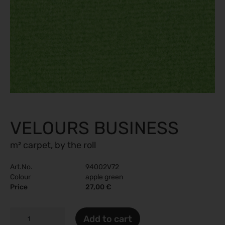
VELOURS BUSINESS
m² carpet, by the roll
Art.No.
94002V72
Colour
apple green
Price
27,00 €
VELOURS
Add to cart