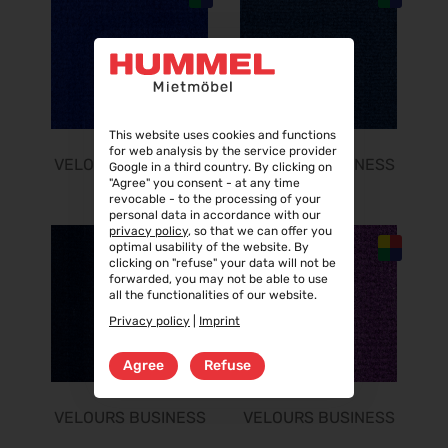
02.02.2027 - 06.02.2027
Fruit Logistica 2027
03.02.2027 - 05.02.2027
f.re.e.2027
10.02.2027 - 14.02.2027
This website uses cookies and functions
for web analysis by the service provider
IMOT 2027
VELOURS BUSINESS
VELOURS BUSINESS
Google in a third country. By clicking on
12.02.2027 - 14.02.2027
"Agree" you consent - at any time
revocable - to the processing of your
R+T 2027
personal data in accordance with our
15.02.2027 - 19.02.2027
privacy policy
, so that we can offer you
optimal usability of the website. By
E-world energy & water 2027
clicking on "refuse" your data will not be
forwarded, you may not be able to use
16.02.2027 - 18.02.2027
all the functionalities of our website.
BioFach 2027
Privacy policy
|
Imprint
16.02.2027 - 19.02.2027
INHORGENTA MUNICH 2027
Agree
Refuse
19.02.2027 - 22.02.2027
Trendset Winter 2027
VELOURS BUSINESS
VELOURS BUSINESS
21.02.2027 - 23.02.2027