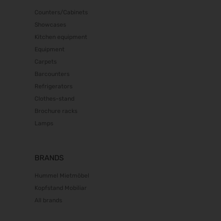
Counters/Cabinets
Showcases
Kitchen equipment
Equipment
Carpets
Barcounters
Refrigerators
Clothes-stand
Brochure racks
Lamps
BRANDS
Hummel Mietmöbel
Kopfstand Mobiliar
All brands