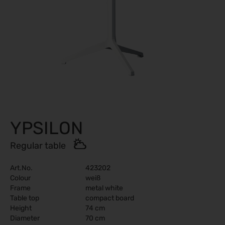
YPSILON
Regular table
Art.No.
423202
Colour
weiß
Frame
metal white
Table top
compact board
Height
74 cm
Diameter
70 cm