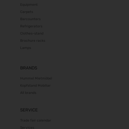
21.09.2027 - 23.09.2027
Equipment
Euroguss 2028
Carpets
18.01.2028 - 20.01.2028
Barcounters
Interzoo 2028
Refrigerators
23.05.2028 - 26.05.2028
Clothes-stand
POWTECH 2028
Brochure racks
26.09.2028 - 28.09.2028
Lamps
BRANDS
Hummel Mietmöbel
Kopfstand Mobiliar
All brands
SERVICE
Trade fair calendar
Services