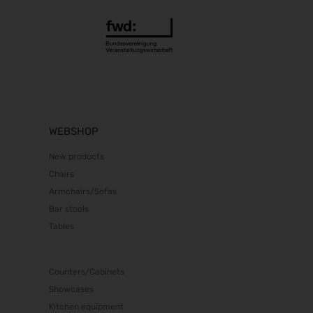
Sensor + Test 2027
11.05.2027 - 13.05.2027
EASO & IFSO 2027
18.05.2027 - 21.05.2027
DOC 2027
10.06.2027 - 12.06.2027
FeuerTRUTZ 2027
WEBSHOP
16.06.2027 - 17.06.2027
ADKA-Jahreskongress 2027
New products
17.06.2027 - 19.06.2027
Chairs
GIFA 2027
Armchairs/Sofas
21.06.2027 - 25.06.2027
Bar stools
METEC 2027
Tables
21.06.2027 - 25.06.2027
eltec 2027
Counters/Cabinets
22.06.2027 - 24.06.2027
Showcases
FachPack 2027
Kitchen equipment