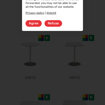
19.01.2027 - 21.01.2027
forwarded, you may not be able to use
all the functionalities of our website.
opti 2027
Privacy policy
|
Imprint
29.01.2027 - 31.01.2027
DRITO
DRITO
Spielwarenmesse 2027
Agree
Refuse
02.02.2027 - 06.02.2027
Fruit Logistica 2027
03.02.2027 - 05.02.2027
f.re.e.2027
10.02.2027 - 14.02.2027
IMOT 2027
ø
12.02.2027 - 14.02.2027
R+T 2027
15.02.2027 - 19.02.2027
DRITO
DRITO
E-world energy & water 2027
16.02.2027 - 18.02.2027
BioFach 2027
16.02.2027 - 19.02.2027