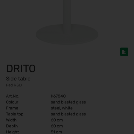
DRITO
Side table
Ped R&D
Art.No.
K67840
Colour
sand blasted glass
Frame
steel, white
Table top
sand blasted glass
Width
60 cm
Depth
60 cm
Height
51 cm