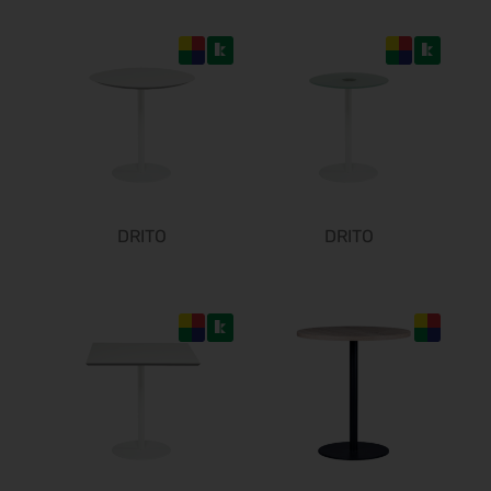
22.10.2026 - 25.10.2026
Beauty Forum Festival 2026
24.10.2026 - 25.10.2026
Südback 2026
24.10.2026 - 27.10.2026
ø
ø
it-sa 2026
27.10.2026 - 29.10.2026
Consumenta 2026
DRITO
DRITO
31.10.2026 - 08.11.2026
Alles für den Gast 2026
07.11.2026 - 10.11.2026
SEMICON 2026
10.11.2026 - 13.11.2026
Brau Beviale 2026
10.11.2026 - 12.11.2026
ø
electronica 2026
10.11.2026 - 13.11.2026