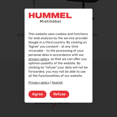
22.09.2026 - 25.09.2026
Steuerberater Expo 2026
ø
24.09.2026 - 24.09.2026
Finance 2026
25.09.2026 - 26.09.2026
This website uses cookies and functions
STYLUS LOUNGE
STYLUS 69/69
for web analysis by the service provider
POWTECH 2026
Google in a third country. By clicking on
29.09.2026 - 01.10.2026
"Agree" you consent - at any time
revocable - to the processing of your
IMAGING WORLD 2026
personal data in accordance with our
privacy policy
, so that we can offer you
02.10.2026 - 04.10.2026
optimal usability of the website. By
Expo Real 2026
clicking on "refuse" your data will not be
forwarded, you may not be able to use
05.10.2026 - 07.10.2026
all the functionalities of our website.
VISION 2026
Privacy policy
|
Imprint
06.10.2026 - 08.10.2026
Agree
Refuse
interbad 2026
06.10.2026 - 08.10.2026
Aluminium Düsseldorf 2026
06.10.2026 - 08.10.2026