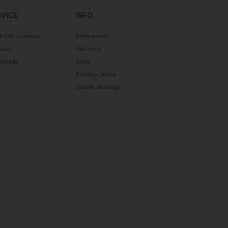
10.11.2026 - 13.11.2026
RVICE
INFO
SPS 2026
e fair calendar
References
24.11.2026 - 26.11.2026
ices
Partners
BIM World 2026
nloads
Jobs
24.11.2026 - 25.11.2026
Privacy policy
Heim + Handwerk 2026
Cookie Settings
25.11.2026 - 29.11.2026
Deutscher Wirbelsäulenkongress
09.12.2026 - 11.12.2026
Bau 2027
11.01.2027 - 15.01.2027
CMT 2027
16.01.2027 - 24.01.2027
HOGA 2027
17.01.2027 - 19.01.2027
Perimeter Protection 2027
19.01.2027 - 21.01.2027