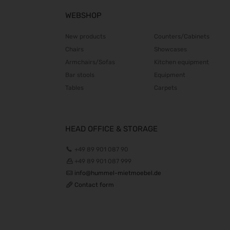
WEBSHOP
New products
Counters/Cabinets
Chairs
Showcases
Armchairs/Sofas
Kitchen equipment
Bar stools
Equipment
Tables
Carpets
HEAD OFFICE & STORAGE
+49 89 901 087 90
+49 89 901 087 999
info@hummel-mietmoebel.de
Contact form