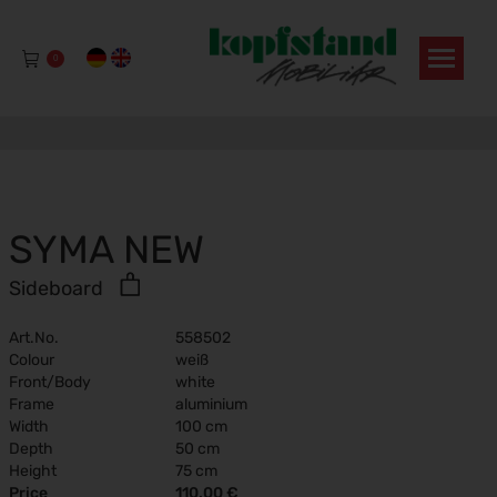
0
SYMA NEW
Sideboard
Art.No.
558502
Colour
weiß
Front/Body
white
Frame
aluminium
Width
100 cm
Depth
50 cm
Height
75 cm
Price
110,00 €