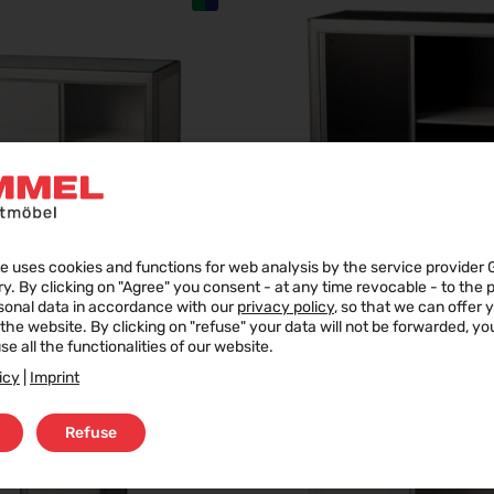
e uses cookies and functions for web analysis by the service provider 
ry. By clicking on "Agree" you consent - at any time revocable - to the
SYMA NEW
SYMA NEW
sonal data in accordance with our
privacy policy
, so that we can offer 
f the website. By clicking on "refuse" your data will not be forwarded, y
se all the functionalities of our website.
icy
|
Imprint
Refuse