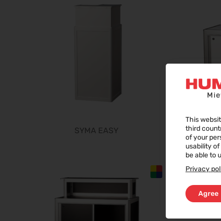
This websit
third count
SYMA EASY
of your per
usability o
be able to u
Privacy pol
Agree