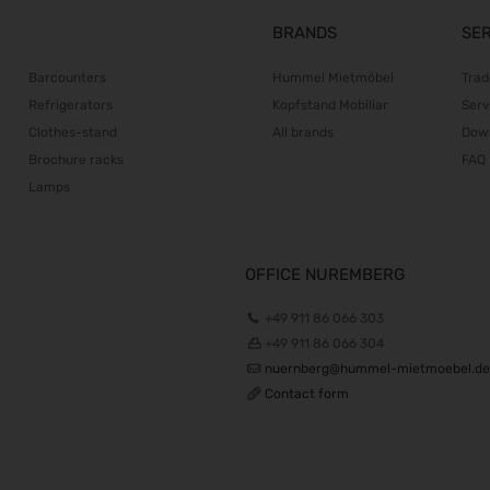
BRANDS
SE
Barcounters
Hummel Mietmöbel
Trad
Refrigerators
Kopfstand Mobiliar
Serv
Clothes-stand
All brands
Dow
Brochure racks
FAQ
Lamps
OFFICE NUREMBERG
+49 911 86 066 303
+49 911 86 066 304
nuernberg@hummel-mietmoebel.de
Contact form