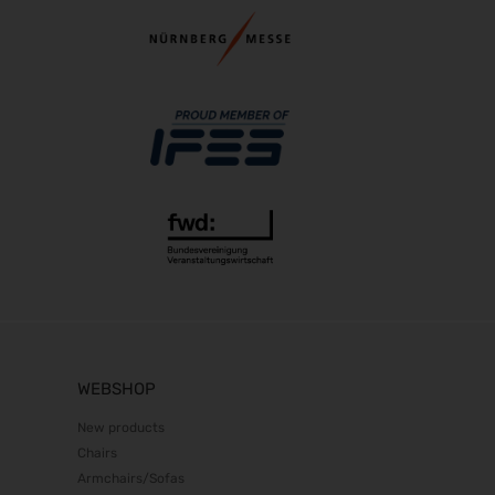
19.01.2027 - 21.01.2027
opti 2027
29.01.2027 - 31.01.2027
Spielwarenmesse 2027
02.02.2027 - 06.02.2027
Fruit Logistica 2027
03.02.2027 - 05.02.2027
f.re.e.2027
10.02.2027 - 14.02.2027
IMOT 2027
12.02.2027 - 14.02.2027
R+T 2027
15.02.2027 - 19.02.2027
E-world energy & water 2027
WEBSHOP
16.02.2027 - 18.02.2027
BioFach 2027
New products
16.02.2027 - 19.02.2027
Chairs
INHORGENTA MUNICH 2027
Armchairs/Sofas