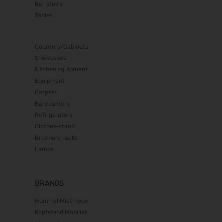
19.02.2027 - 22.02.2027
Bar stools
Trendset Winter 2027
Tables
21.02.2027 - 23.02.2027
Bundeskon. Chirurgie 2027
Counters/Cabinets
26.02.2027 - 27.02.2027
Showcases
Enforce Tac 2027
Kitchen equipment
01.03.2027 - 03.03.2027
Equipment
LOPEC 2027
Carpets
02.03.2027 - 03.03.2027
Barcounters
IWA & Outdoor Classics 2027
Refrigerators
04.03.2027 - 07.03.2027
Clothes-stand
ICE europe 2027
Brochure racks
09.03.2027 - 11.03.2027
Lamps
CCE Int. 2027
09.03.2027 - 11.03.2027
I.H.M. 2027
BRANDS
10.03.2027 - 14.03.2027
Hummel Mietmöbel
Zukunft Handwerk 2027
Kopfstand Mobiliar
10.03.2027 - 11.03.2027