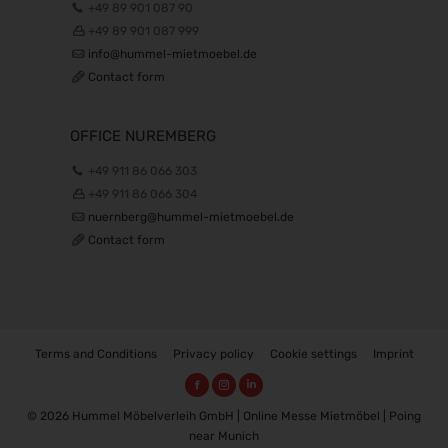
+49 89 901 087 90
06.04.2027 - 09.04.2027
+49 89 901 087 999
DMEA 2027
info@hummel-mietmoebel.de
13.04.2027 - 15.04.2027
Contact form
Altenpflege 2027
20.04.2027 - 22.04.2027
OFFICE NUREMBERG
DCK 2027
21.04.2027 - 23.04.2027
+49 911 86 066 303
transport logistic 2027
+49 911 86 066 304
26.04.2027 - 29.04.2027
nuernberg@hummel-mietmoebel.de
European Coatings Show 2027
Contact form
27.04.2027 - 29.04.2027
PCIM Europe 2027
11.05.2027 - 13.05.2027
Sensor + Test 2027
11.05.2027 - 13.05.2027
Terms and Conditions
Privacy policy
Cookie settings
Imprint
EASO & IFSO 2027
18.05.2027 - 21.05.2027
© 2026 Hummel Möbelverleih GmbH | Online Messe Mietmöbel | Poing
DOC 2027
near Munich