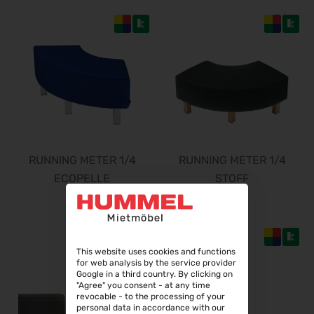
Steuerberater Expo 2026
24.09.2026 - 24.09.2026
Finance 2026
25.09.2026 - 26.09.2026
POWTECH 2026
29.09.2026 - 01.10.2026
IMAGING WORLD 2026
02.10.2026 - 04.10.2026
RUNNING METER 1/4
RUNNING METER 1/4
Expo Real 2026
ECOPELLE
STOFF
05.10.2026 - 07.10.2026
VISION 2026
06.10.2026 - 08.10.2026
interbad 2026
06.10.2026 - 08.10.2026
This website uses cookies and functions
for web analysis by the service provider
Aluminium Düsseldorf 2026
Google in a third country. By clicking on
"Agree" you consent - at any time
06.10.2026 - 08.10.2026
revocable - to the processing of your
personal data in accordance with our
RIFA 2026