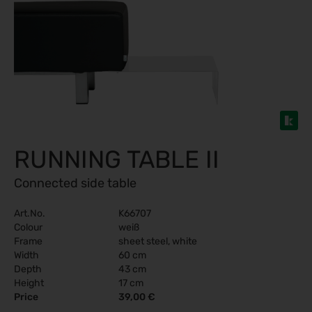
RUNNING TABLE II
Connected side table
Art.No.
K66707
Colour
weiß
Frame
sheet steel, white
Width
60 cm
Depth
43 cm
Height
17 cm
Price
39,00 €