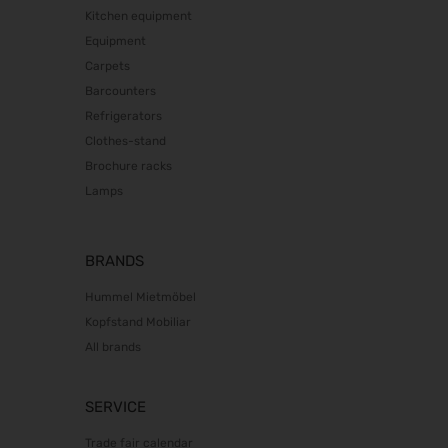
10.11.2026 - 13.11.2026
Kitchen equipment
BIM World 2026
Equipment
24.11.2026 - 25.11.2026
Carpets
SPS 2026
Barcounters
24.11.2026 - 26.11.2026
Refrigerators
Heim + Handwerk 2026
Clothes-stand
25.11.2026 - 29.11.2026
Brochure racks
Deutscher Wirbelsäulenkongress
Lamps
09.12.2026 - 11.12.2026
Bau 2027
BRANDS
11.01.2027 - 15.01.2027
CMT 2027
Hummel Mietmöbel
16.01.2027 - 24.01.2027
Kopfstand Mobiliar
HOGA 2027
All brands
17.01.2027 - 19.01.2027
Perimeter Protection 2027
SERVICE
19.01.2027 - 21.01.2027
Trade fair calendar