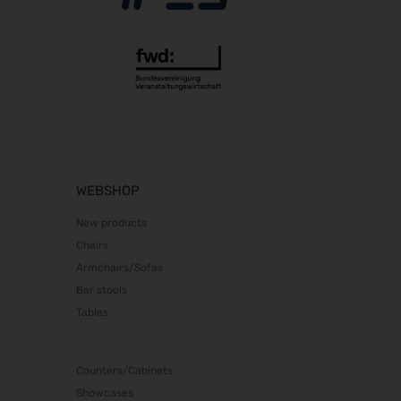
Südback 2026
24.10.2026 - 27.10.2026
Beauty Forum Festival 2026
24.10.2026 - 25.10.2026
it-sa 2026
27.10.2026 - 29.10.2026
Consumenta 2026
31.10.2026 - 08.11.2026
WEBSHOP
Alles für den Gast 2026
07.11.2026 - 10.11.2026
New products
EuroTier 2026
Chairs
10.11.2026 - 13.11.2026
Armchairs/Sofas
SEMICON 2026
Bar stools
10.11.2026 - 13.11.2026
Tables
Brau Beviale 2026
10.11.2026 - 12.11.2026
Counters/Cabinets
electronica 2026
Showcases