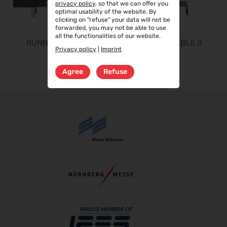
privacy policy
, so that we can offer you
08.10.2026 - 09.10.2026
optimal usability of the website. By
clicking on "refuse" your data will not be
Fakuma 2026
forwarded, you may not be able to use
12.10.2026 - 16.10.2026
all the functionalities of our website.
RUNNING TABLE I
RUNNING TABLE II
PERFORMANCEDAYS 2026
Privacy policy
|
Imprint
13.10.2026 - 14.10.2026
Agree
Refuse
Chillventa 2026
13.10.2026 - 15.10.2026
INTERFORST 2026
15.10.2026 - 18.10.2026
glasstec 2026
20.10.2026 - 23.10.2026
Euroblech 2026
20.10.2026 - 23.10.2026
DGGG 2026 - ICM
21.10.2026 - 24.10.2026
The Munich Show 2026
22.10.2026 - 25.10.2026