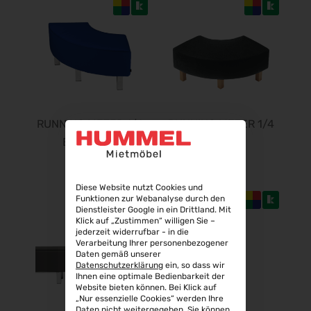
Steuerberater Expo 2026
24.09.2026 - 24.09.2026
Finance 2026
25.09.2026 - 26.09.2026
POWTECH 2026
29.09.2026 - 01.10.2026
RUNNING METER 1/4
RUNNING METER 1/4
IMAGING WORLD 2026
02.10.2026 - 04.10.2026
ECOPELLE
STOFF
Expo Real 2026
05.10.2026 - 07.10.2026
Diese Website nutzt Cookies und
VISION 2026
Funktionen zur Webanalyse durch den
Dienstleister Google in ein Drittland. Mit
06.10.2026 - 08.10.2026
Klick auf „Zustimmen“ willigen Sie –
jederzeit widerrufbar - in die
interbad 2026
Verarbeitung Ihrer personenbezogener
06.10.2026 - 08.10.2026
Daten gemäß unserer
Datenschutzerklärung
ein, so dass wir
Aluminium Düsseldorf 2026
Ihnen eine optimale Bedienbarkeit der
06.10.2026 - 08.10.2026
Website bieten können. Bei Klick auf
„Nur essenzielle Cookies“ werden Ihre
RIFA 2026
Daten nicht weitergegeben, Sie können