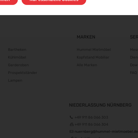
MARKEN
SE
Bartheken
Hummel Mietmöbel
Mes
Kühlmöbel
Kopfstand Mobiliar
Dien
Garderoben
Alle Marken
Dow
Prospektständer
FAQ
Lampen
NIEDERLASSUNG NÜRNBERG
+49 911 86 066 303
+49 911 86 066 304
nuernberg@hummel-mietmoebel.de