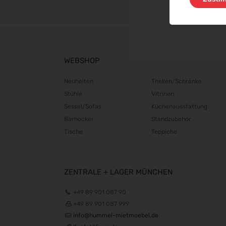
WEBSHOP
Neuheiten
Theken/Schränke
Stühle
Vitrinen
Sessel/Sofas
Küchenausstattung
Barhocker
Standzubehör
Tische
Teppiche
ZENTRALE + LAGER MÜNCHEN
+49 89 901 087 90
+49 89 901 087 999
info@hummel-mietmoebel.de