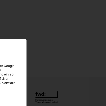
ter Google
e
ng
ein, so
f „Nur
 nicht alle