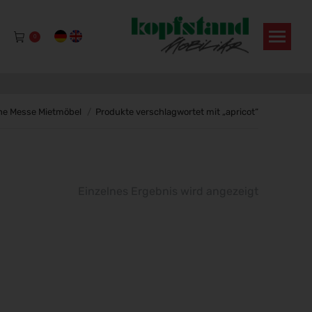
0
 befinden sich hier:
ne Messe Mietmöbel
Produkte verschlagwortet mit „apricot“
Einzelnes Ergebnis wird angezeigt