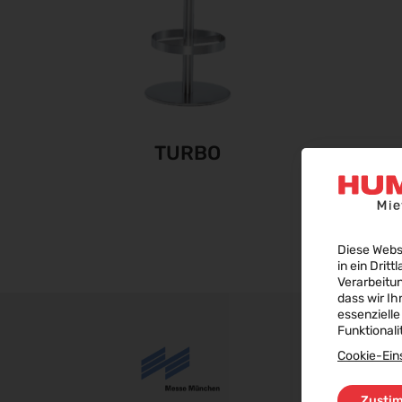
TURBO
Diese Webs
in ein Dritt
Verarbeitu
dass wir Ih
essenzielle
Funktionali
Cookie-Ein
Zusti