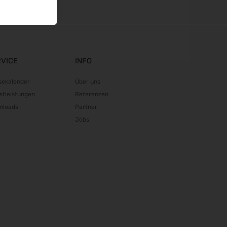
RVICE
INFO
sekalender
Über uns
stleistungen
Referenzen
nloads
Partner
Jobs