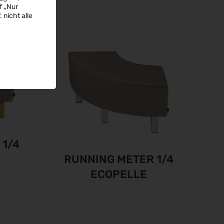
f „Nur
 nicht alle
1/4
RUNNING METER 1/4
ECOPELLE