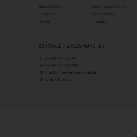
Sessel/Sofas
Küchenausstattung
Barhocker
Standzubehör
Tische
Teppiche
ZENTRALE + LAGER MÜNCHEN
+49 89 901 087 90
+49 89 901 087 999
info@hummel-mietmoebel.de
Kontaktformular
©