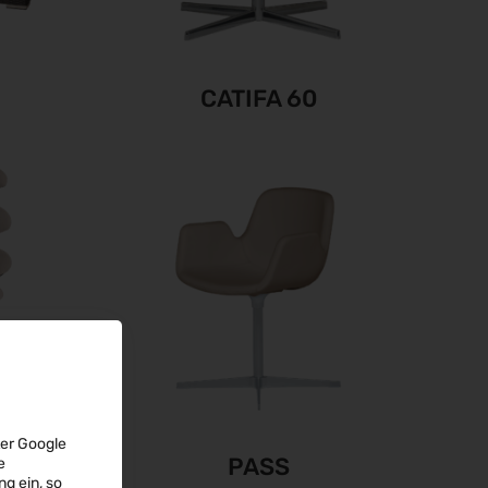
CATIFA 60
ter Google
PASS
e
ng
ein, so