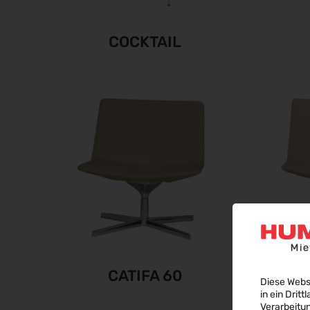
COCKTAIL
CATIFA 60
CA
Diese Webs
in ein Dritt
Verarbeitu