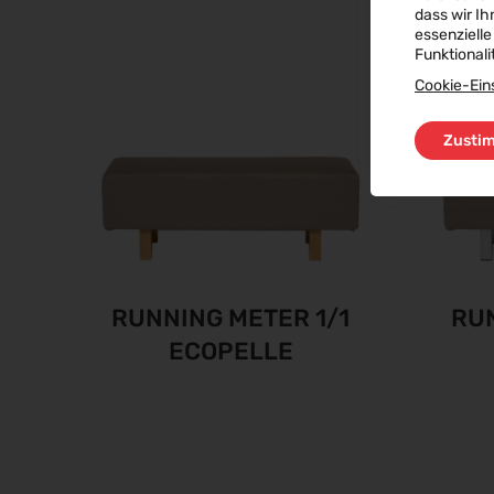
dass wir Ih
essenzielle
Funktionali
Cookie-Ein
Zusti
RUNNING METER 1/1
RUN
ECOPELLE