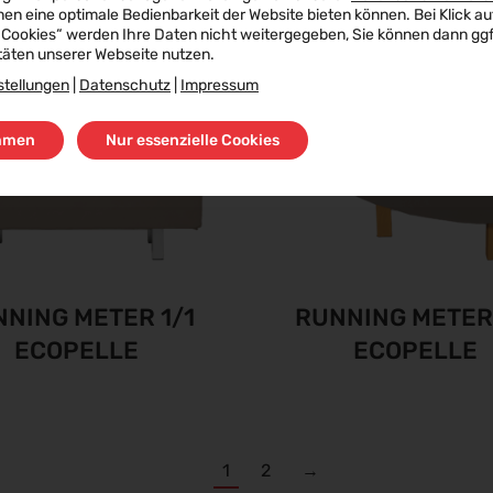
nen eine optimale Bedienbarkeit der Website bieten können. Bei Klick au
 Cookies“ werden Ihre Daten nicht weitergegeben, Sie können dann ggf.
täten unserer Webseite nutzen.
stellungen
|
Datenschutz
|
Impressum
mmen
Nur essenzielle Cookies
NING METER 1/1
RUNNING METER 
ECOPELLE
ECOPELLE
1
2
→