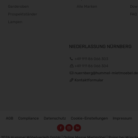
Garderoben
Alle Marken
Dow
Prospektständer
FAQ
Lampen
NIEDERLASSUNG NÜRNBERG
+49 911 86 066 303
+49 911 86 066 304
nuernberg@hummel-mietmoebel.de
Kontaktformular
AGB
Compliance
Datenschutz
Cookie-Einstellungen
Impressum
 2026 Hummel Möbelverleih GmbH | Online Messe Mietmöbel | Poing bei Münch