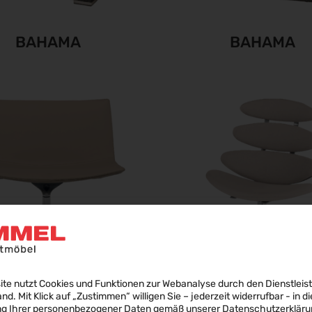
BAHAMA
BAHAMA
TIFA 80 LOUNGE
CORONA
ite nutzt Cookies und Funktionen zur Webanalyse durch den Dienstleis
land. Mit Klick auf „Zustimmen“ willigen Sie – jederzeit widerrufbar - in di
ng Ihrer personenbezogener Daten gemäß unserer
Datenschutzerkläru