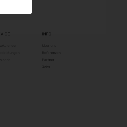
RVICE
INFO
sekalender
Über uns
stleistungen
Referenzen
nloads
Partner
Jobs