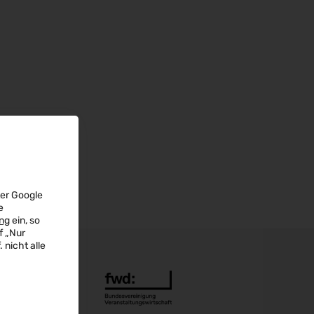
ter Google
e
ng
ein, so
f „Nur
 nicht alle