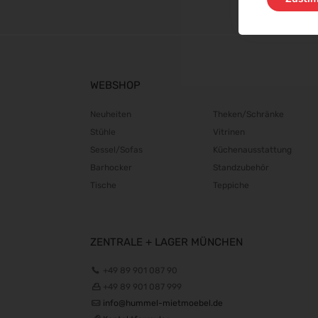
WEBSHOP
Neuheiten
Theken/Schränke
Stühle
Vitrinen
Sessel/Sofas
Küchenausstattung
Barhocker
Standzubehör
Tische
Teppiche
ZENTRALE + LAGER MÜNCHEN
+49 89 901 087 90
+49 89 901 087 999
info@hummel-mietmoebel.de