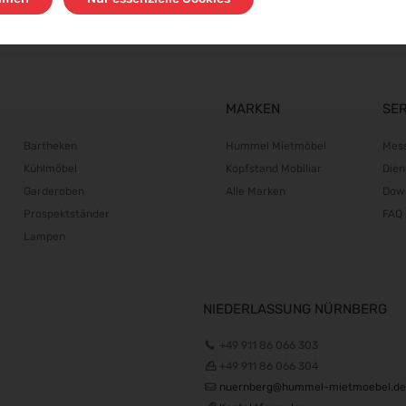
MARKEN
SE
Bartheken
Hummel Mietmöbel
Mes
Kühlmöbel
Kopfstand Mobiliar
Dien
Garderoben
Alle Marken
Dow
Prospektständer
FAQ
Lampen
NIEDERLASSUNG NÜRNBERG
+49 911 86 066 303
+49 911 86 066 304
nuernberg@hummel-mietmoebel.de