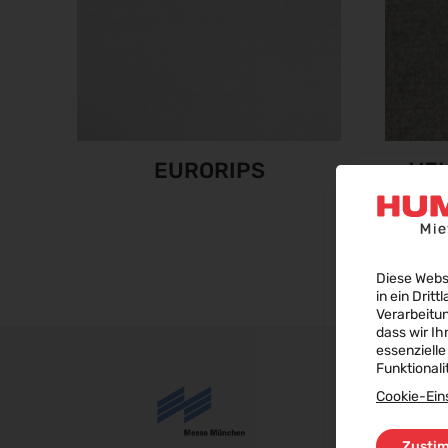
EURORIPS
VE
Diese Webs
in ein Dritt
Verarbeitu
dass wir Ih
essenzielle
Funktionali
Cookie-Ein
Zusti