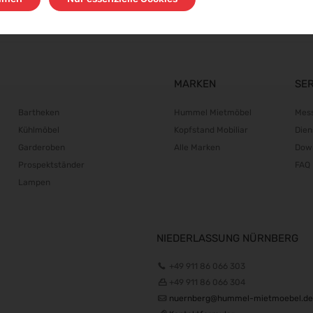
MARKEN
SE
Bartheken
Hummel Mietmöbel
Mes
Kühlmöbel
Kopfstand Mobiliar
Dien
Garderoben
Alle Marken
Dow
Prospektständer
FAQ
Lampen
NIEDERLASSUNG NÜRNBERG
+49 911 86 066 303
+49 911 86 066 304
nuernberg@hummel-mietmoebel.de