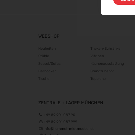
WEBSHOP
Neuheiten
Theken/Schränke
Stühle
Vitrinen
Sessel/Sofas
Küchenausstattung
Barhocker
Standzubehör
Tische
Teppiche
ZENTRALE + LAGER MÜNCHEN
+49 89 901 087 90
+49 89 901 087 999
info@hummel-mietmoebel.de