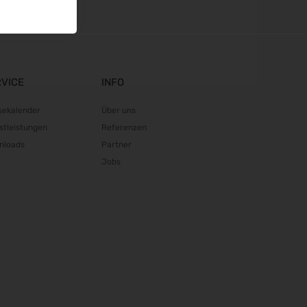
RVICE
INFO
sekalender
Über uns
stleistungen
Referenzen
nloads
Partner
Jobs