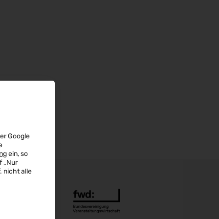
ter Google
e
ng
ein, so
f „Nur
 nicht alle