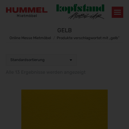
GELB
Sie befinden sich hier:
Online Messe Mietmöbel
Produkte verschlagwortet mit „gelb“
Alle 13 Ergebnisse werden angezeigt