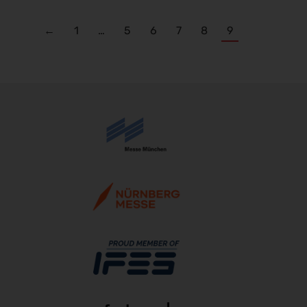
←
1
…
5
6
7
8
9