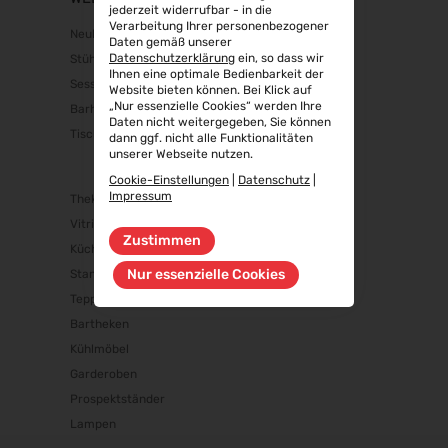
jederzeit widerrufbar - in die
Verarbeitung Ihrer personenbezogener
Neuheiten
Daten gemäß unserer
Datenschutzerklärung
ein, so dass wir
Stühle
Ihnen eine optimale Bedienbarkeit der
Sessel/Sofas
Website bieten können. Bei Klick auf
„Nur essenzielle Cookies“ werden Ihre
Barhocker
Daten nicht weitergegeben, Sie können
Tische
dann ggf. nicht alle Funktionalitäten
unserer Webseite nutzen.
Cookie-Einstellungen
|
Datenschutz
|
Impressum
Theken/Schränke
Vitrinen
Zustimmen
Küchenausstattung
Nur essenzielle Cookies
Standzubehör
Teppiche
Bartheken
Kühlmöbel
Garderoben
Prospektständer
Lampen