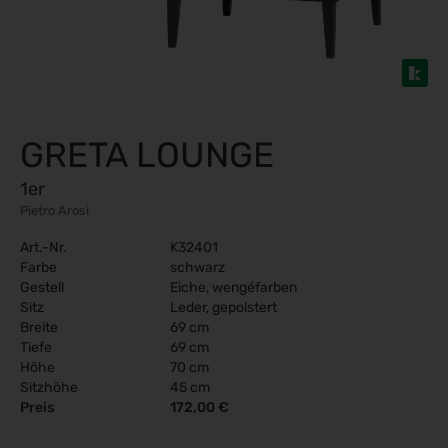
GRETA LOUNGE
1er
Pietro Arosi
Art.-Nr.
K32401
Farbe
schwarz
Gestell
Eiche, wengéfarben
Sitz
Leder, gepolstert
Breite
69 cm
Tiefe
69 cm
Höhe
70 cm
Sitzhöhe
45 cm
Preis
172,00 €