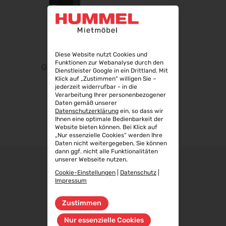
Steuerberater Expo 2026
24.09.2026 - 24.09.2026
Finance 2026
25.09.2026 - 26.09.2026
Diese Website nutzt Cookies und
POWTECH 2026
Funktionen zur Webanalyse durch den
29.09.2026 - 01.10.2026
GRETA CLUB
Dienstleister Google in ein Drittland. Mit
Klick auf „Zustimmen“ willigen Sie –
IMAGING WORLD 2026
jederzeit widerrufbar - in die
02.10.2026 - 04.10.2026
Verarbeitung Ihrer personenbezogener
Daten gemäß unserer
Expo Real 2026
Datenschutzerklärung
ein, so dass wir
05.10.2026 - 07.10.2026
Ihnen eine optimale Bedienbarkeit der
Website bieten können. Bei Klick auf
VISION 2026
„Nur essenzielle Cookies“ werden Ihre
Daten nicht weitergegeben, Sie können
06.10.2026 - 08.10.2026
dann ggf. nicht alle Funktionalitäten
unserer Webseite nutzen.
interbad 2026
06.10.2026 - 08.10.2026
Cookie-Einstellungen
|
Datenschutz
|
Impressum
Aluminium Düsseldorf 2026
06.10.2026 - 08.10.2026
Zustimmen
RIFA 2026
Nur essenzielle Cookies
08.10.2026 - 09.10.2026