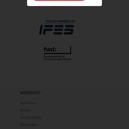
Fakuma 2026
12.10.2026 - 16.10.2026
PERFORMANCEDAYS 2026
13.10.2026 - 14.10.2026
Chillventa 2026
13.10.2026 - 15.10.2026
INTERFORST 2026
15.10.2026 - 18.10.2026
glasstec 2026
20.10.2026 - 23.10.2026
Euroblech 2026
20.10.2026 - 23.10.2026
WEBSHOP
DGGG 2026 - ICM
Neuheiten
21.10.2026 - 24.10.2026
Stühle
The Munich Show 2026
Sessel/Sofas
22.10.2026 - 25.10.2026
Barhocker
Südback 2026