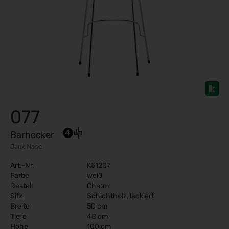
077
Barhocker
Jack Nase
Art.-Nr.
K51207
Farbe
weiß
Gestell
Chrom
Sitz
Schichtholz, lackiert
Breite
50 cm
Tiefe
48 cm
Höhe
100 cm