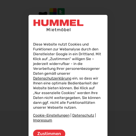
InnoTrans 2026
22.09.2026 - 25.09.2026
Steuerberater Expo 2026
24.09.2026 - 24.09.2026
Finance 2026
Diese Website nutzt Cookies und
25.09.2026 - 26.09.2026
Funktionen zur Webanalyse durch den
Dienstleister Google in ein Drittland. Mit
POWTECH 2026
Klick auf „Zustimmen“ willigen Sie –
29.09.2026 - 01.10.2026
077
jederzeit widerrufbar - in die
Verarbeitung Ihrer personenbezogener
IMAGING WORLD 2026
Daten gemäß unserer
Datenschutzerklärung
ein, so dass wir
02.10.2026 - 04.10.2026
Ihnen eine optimale Bedienbarkeit der
Expo Real 2026
Website bieten können. Bei Klick auf
„Nur essenzielle Cookies“ werden Ihre
05.10.2026 - 07.10.2026
Daten nicht weitergegeben, Sie können
dann ggf. nicht alle Funktionalitäten
VISION 2026
unserer Webseite nutzen.
06.10.2026 - 08.10.2026
Cookie-Einstellungen
|
Datenschutz
|
interbad 2026
Impressum
06.10.2026 - 08.10.2026
Zustimmen
Aluminium Düsseldorf 2026