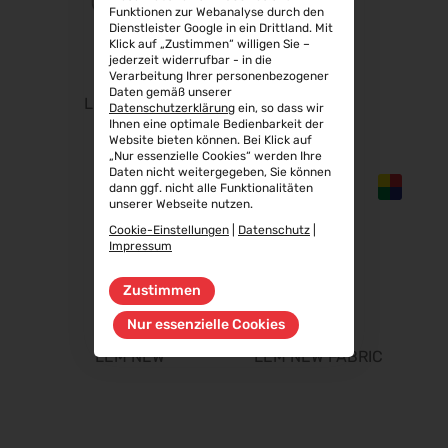
Funktionen zur Webanalyse durch den
Aluminium Düsseldorf 2026
Dienstleister Google in ein Drittland. Mit
Klick auf „Zustimmen“ willigen Sie –
06.10.2026 - 08.10.2026
jederzeit widerrufbar - in die
RIFA 2026
Verarbeitung Ihrer personenbezogener
Daten gemäß unserer
08.10.2026 - 09.10.2026
LEM FABRIC
LEM NEW
Datenschutzerklärung
ein, so dass wir
Ihnen eine optimale Bedienbarkeit der
Fakuma 2026
Website bieten können. Bei Klick auf
12.10.2026 - 16.10.2026
„Nur essenzielle Cookies“ werden Ihre
Daten nicht weitergegeben, Sie können
Chillventa 2026
dann ggf. nicht alle Funktionalitäten
13.10.2026 - 15.10.2026
unserer Webseite nutzen.
Cookie-Einstellungen
|
Datenschutz
|
PERFORMANCEDAYS 2026
Impressum
13.10.2026 - 14.10.2026
INTERFORST 2026
Zustimmen
15.10.2026 - 18.10.2026
Nur essenzielle Cookies
Euroblech 2026
LEM NEW
LEM NEW FABRIC
20.10.2026 - 23.10.2026
glasstec 2026
20.10.2026 - 23.10.2026
DGGG 2026 - ICM