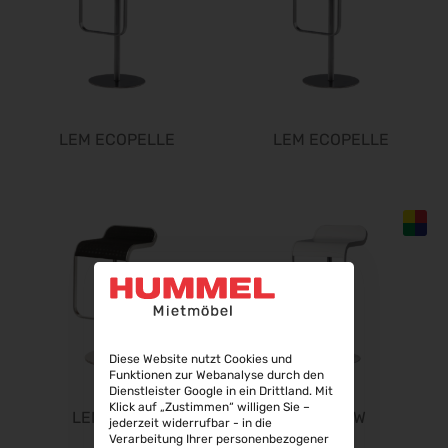
WindEnergy Hamburg 2026
22.09.2026 - 25.09.2026
InnoTrans 2026
22.09.2026 - 25.09.2026
Steuerberater Expo 2026
24.09.2026 - 24.09.2026
LEM ECOPELLE
LEM ECOPELLE
Finance 2026
25.09.2026 - 26.09.2026
POWTECH 2026
29.09.2026 - 01.10.2026
IMAGING WORLD 2026
02.10.2026 - 04.10.2026
Expo Real 2026
05.10.2026 - 07.10.2026
Diese Website nutzt Cookies und
VISION 2026
Funktionen zur Webanalyse durch den
06.10.2026 - 08.10.2026
Dienstleister Google in ein Drittland. Mit
Klick auf „Zustimmen“ willigen Sie –
LEM FABRIC
LEM NEW
interbad 2026
jederzeit widerrufbar - in die
Verarbeitung Ihrer personenbezogener
06.10.2026 - 08.10.2026