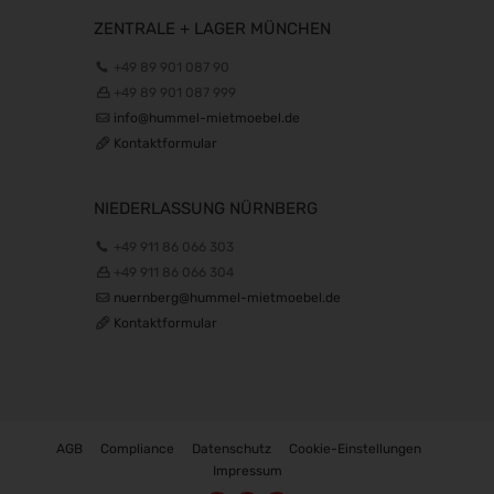
E-world energy & water 2027
16.02.2027 - 18.02.2027
ZENTRALE + LAGER MÜNCHEN
INHORGENTA MUNICH 2027
+49 89 901 087 90
19.02.2027 - 22.02.2027
+49 89 901 087 999
Trendset Winter 2027
info@hummel-mietmoebel.de
21.02.2027 - 23.02.2027
Kontaktformular
Bundeskon. Chirurgie 2027
26.02.2027 - 27.02.2027
NIEDERLASSUNG NÜRNBERG
Enforce Tac 2027
+49 911 86 066 303
01.03.2027 - 03.03.2027
+49 911 86 066 304
LOPEC 2027
nuernberg@hummel-mietmoebel.de
02.03.2027 - 03.03.2027
Kontaktformular
IWA & Outdoor Classics 2027
04.03.2027 - 07.03.2027
CCE Int. 2027
09.03.2027 - 11.03.2027
AGB
Compliance
Datenschutz
Cookie-Einstellungen
ICE europe 2027
Impressum
09.03.2027 - 11.03.2027