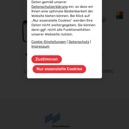
Daten gemäß unserer
Aluminium Düsseldorf 2026
Datenschutzerklärung
ein, so dass wir
Ihnen eine optimale Bedienbarkeit der
06.10.2026 - 08.10.2026
Website bieten können. Bei Klick auf
„Nur essenzielle Cookies“ werden Ihre
RIFA 2026
Daten nicht weitergegeben, Sie können
08.10.2026 - 09.10.2026
dann ggf. nicht alle Funktionalitäten
unserer Webseite nutzen.
Fakuma 2026
Cookie-Einstellungen
|
Datenschutz
|
12.10.2026 - 16.10.2026
Impressum
PERFORMANCEDAYS 2026
13.10.2026 - 14.10.2026
Zustimmen
Chillventa 2026
Nur essenzielle Cookies
LEM NEW
LEM NEW FABRIC
13.10.2026 - 15.10.2026
INTERFORST 2026
15.10.2026 - 18.10.2026
Euroblech 2026
20.10.2026 - 23.10.2026
glasstec 2026
20.10.2026 - 23.10.2026
DGGG 2026 - ICM