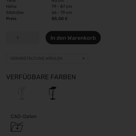
Tiefe
43 cm
Höhe
79 - 87 cm
Sitzhöhe
66 - 79 cm
Preis
85,00 €
LEM
In den Warenkorb
NEW
Menge
VERANSTALTUNG WÄHLEN
Sonstige Veranstaltung
Preise auf Anfrage
VERFÜGBARE FARBEN
gamescom 2026
26.08.2026 - 30.08.2026
ESC Congress 2026
28.08.2026 - 31.08.2026
Caravan Salon 2026
CAD-Daten
28.08.2026 - 06.09.2026
SMM 2026