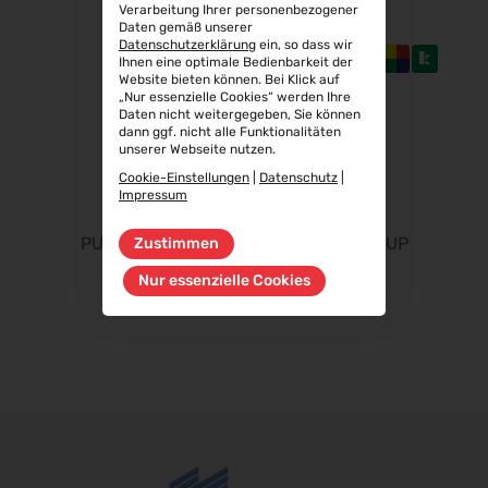
Verarbeitung Ihrer personenbezogener
Aluminium Düsseldorf 2026
Daten gemäß unserer
06.10.2026 - 08.10.2026
Datenschutzerklärung
ein, so dass wir
Ihnen eine optimale Bedienbarkeit der
RIFA 2026
Website bieten können. Bei Klick auf
„Nur essenzielle Cookies“ werden Ihre
08.10.2026 - 09.10.2026
Daten nicht weitergegeben, Sie können
Fakuma 2026
dann ggf. nicht alle Funktionalitäten
unserer Webseite nutzen.
12.10.2026 - 16.10.2026
Cookie-Einstellungen
|
Datenschutz
|
PERFORMANCEDAYS 2026
Impressum
13.10.2026 - 14.10.2026
PURE FLOW UP
PURE FLOW UP
Zustimmen
Chillventa 2026
13.10.2026 - 15.10.2026
Nur essenzielle Cookies
INTERFORST 2026
15.10.2026 - 18.10.2026
Euroblech 2026
20.10.2026 - 23.10.2026
glasstec 2026
20.10.2026 - 23.10.2026
DGGG 2026 - ICM