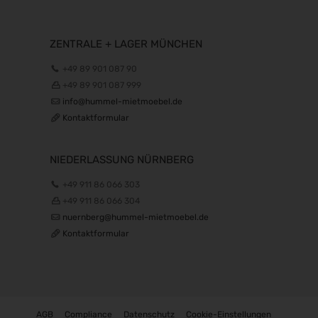
16.02.2027 - 18.02.2027
INHORGENTA MUNICH 2027
ZENTRALE + LAGER MÜNCHEN
19.02.2027 - 22.02.2027
Trendset Winter 2027
+49 89 901 087 90
21.02.2027 - 23.02.2027
+49 89 901 087 999
info@hummel-mietmoebel.de
Bundeskon. Chirurgie 2027
Kontaktformular
26.02.2027 - 27.02.2027
Enforce Tac 2027
01.03.2027 - 03.03.2027
NIEDERLASSUNG NÜRNBERG
LOPEC 2027
+49 911 86 066 303
02.03.2027 - 03.03.2027
+49 911 86 066 304
IWA & Outdoor Classics 2027
nuernberg@hummel-mietmoebel.de
04.03.2027 - 07.03.2027
Kontaktformular
CCE Int. 2027
09.03.2027 - 11.03.2027
ICE europe 2027
09.03.2027 - 11.03.2027
AGB
Compliance
Datenschutz
Cookie-Einstellungen