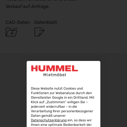
Verkauf auf Anfrage.
Automechanika 2026
08.09.2026 - 12.09.2026
AMB 2026
CAD-Daten
Datenblatt
15.09.2026 - 19.09.2026
expopharm 2026
15.09.2026 - 17.09.2026
IAA Transportation 2026
15.09.2026 - 20.09.2026
INTERGEO 2026
15.09.2026 - 17.09.2026
GaLaBau 2026
15.09.2026 - 18.09.2026
Diese Website nutzt Cookies und
Funktionen zur Webanalyse durch den
area30 2026 - Löhne
Dienstleister Google in ein Drittland. Mit
19.09.2026 - 24.09.2026
Klick auf „Zustimmen“ willigen Sie –
jederzeit widerrufbar - in die
InnoTrans 2026
Verarbeitung Ihrer personenbezogener
22.09.2026 - 25.09.2026
Daten gemäß unserer
Datenschutzerklärung
ein, so dass wir
WindEnergy Hamburg 2026
Ihnen eine optimale Bedienbarkeit der