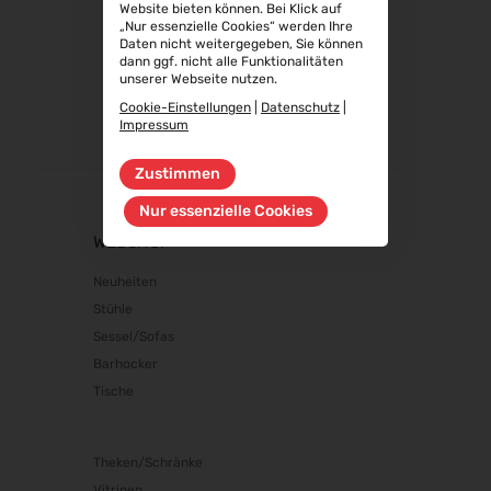
Website bieten können. Bei Klick auf
22.09.2026 - 25.09.2026
„Nur essenzielle Cookies“ werden Ihre
Daten nicht weitergegeben, Sie können
Steuerberater Expo 2026
dann ggf. nicht alle Funktionalitäten
24.09.2026 - 24.09.2026
unserer Webseite nutzen.
Finance 2026
Cookie-Einstellungen
|
Datenschutz
|
Impressum
25.09.2026 - 26.09.2026
POWTECH 2026
Zustimmen
29.09.2026 - 01.10.2026
Nur essenzielle Cookies
IMAGING WORLD 2026
02.10.2026 - 04.10.2026
WEBSHOP
Expo Real 2026
Neuheiten
05.10.2026 - 07.10.2026
Stühle
VISION 2026
Sessel/Sofas
06.10.2026 - 08.10.2026
Barhocker
interbad 2026
Tische
06.10.2026 - 08.10.2026
Aluminium Düsseldorf 2026
Theken/Schränke
06.10.2026 - 08.10.2026
Vitrinen