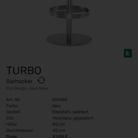
TURBO
Barhocker
Psd Design, Jack Nase
Art.-Nr.
K51485
Farbe
blau
Gestell
Edelstahl, satiniert
Sitz
Alcantara, gepolstert
Höhe
80 cm
Durchmesser
40 cm
Preis
51,00 €