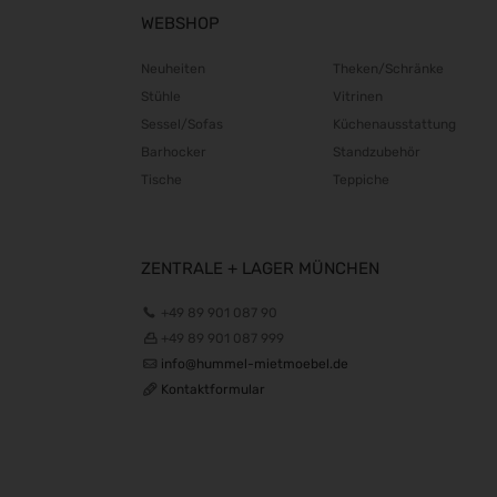
WEBSHOP
Neuheiten
Theken/Schränke
Stühle
Vitrinen
Sessel/Sofas
Küchenausstattung
Barhocker
Standzubehör
Tische
Teppiche
ZENTRALE + LAGER MÜNCHEN
+49 89 901 087 90
+49 89 901 087 999
info@hummel-mietmoebel.de
Kontaktformular