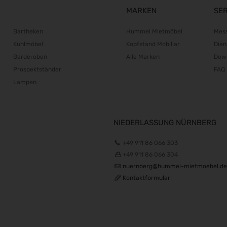
MARKEN
SE
Bartheken
Hummel Mietmöbel
Mes
Kühlmöbel
Kopfstand Mobiliar
Dien
Garderoben
Alle Marken
Dow
Prospektständer
FAQ
Lampen
NIEDERLASSUNG NÜRNBERG
+49 911 86 066 303
+49 911 86 066 304
nuernberg@hummel-mietmoebel.de
Kontaktformular