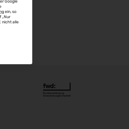
ter Google
IFA Berlin 2026
e
04.09.2026 - 08.09.2026
ng
ein, so
f „Nur
Automechanika 2026
 nicht alle
08.09.2026 - 12.09.2026
AMB 2026
15.09.2026 - 19.09.2026
expopharm 2026
15.09.2026 - 17.09.2026
IAA Transportation 2026
15.09.2026 - 20.09.2026
INTERGEO 2026
15.09.2026 - 17.09.2026
GaLaBau 2026
15.09.2026 - 18.09.2026
area30 2026 - Löhne
19.09.2026 - 24.09.2026
InnoTrans 2026
22.09.2026 - 25.09.2026