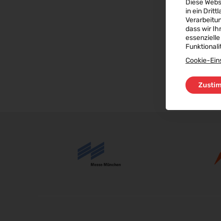
Diese Webs
in ein Dritt
Verarbeitu
dass wir Ih
essenzielle
Funktionali
Cookie-Ein
Zusti