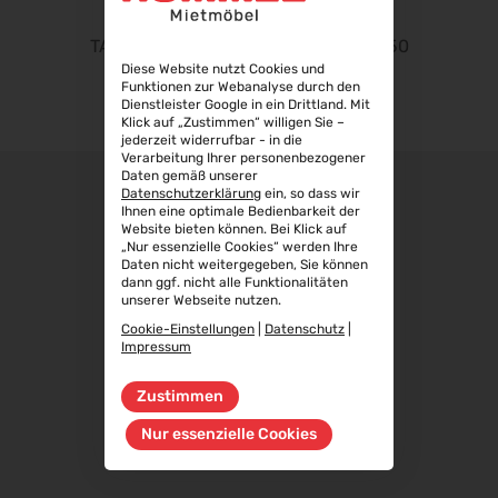
22.09.2026 - 25.09.2026
Steuerberater Expo 2026
TABLO 78
TABLO 50
24.09.2026 - 24.09.2026
Diese Website nutzt Cookies und
Funktionen zur Webanalyse durch den
Finance 2026
Dienstleister Google in ein Drittland. Mit
Klick auf „Zustimmen“ willigen Sie –
25.09.2026 - 26.09.2026
jederzeit widerrufbar - in die
Verarbeitung Ihrer personenbezogener
POWTECH 2026
Daten gemäß unserer
29.09.2026 - 01.10.2026
Datenschutzerklärung
ein, so dass wir
Ihnen eine optimale Bedienbarkeit der
IMAGING WORLD 2026
Website bieten können. Bei Klick auf
02.10.2026 - 04.10.2026
„Nur essenzielle Cookies“ werden Ihre
Daten nicht weitergegeben, Sie können
Expo Real 2026
dann ggf. nicht alle Funktionalitäten
05.10.2026 - 07.10.2026
unserer Webseite nutzen.
Cookie-Einstellungen
|
Datenschutz
|
VISION 2026
Impressum
06.10.2026 - 08.10.2026
interbad 2026
Zustimmen
06.10.2026 - 08.10.2026
Nur essenzielle Cookies
Aluminium Düsseldorf 2026
06.10.2026 - 08.10.2026