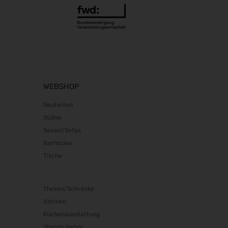
RIFA 2026
08.10.2026 - 09.10.2026
Fakuma 2026
12.10.2026 - 16.10.2026
PERFORMANCEDAYS 2026
13.10.2026 - 14.10.2026
Chillventa 2026
WEBSHOP
13.10.2026 - 15.10.2026
Neuheiten
INTERFORST 2026
Stühle
15.10.2026 - 18.10.2026
Sessel/Sofas
glasstec 2026
Barhocker
20.10.2026 - 23.10.2026
Tische
Euroblech 2026
20.10.2026 - 23.10.2026
DGGG 2026 - ICM
Theken/Schränke
21.10.2026 - 24.10.2026
Vitrinen
Küchenausstattung
The Munich Show 2026
22.10.2026 - 25.10.2026
Standzubehör