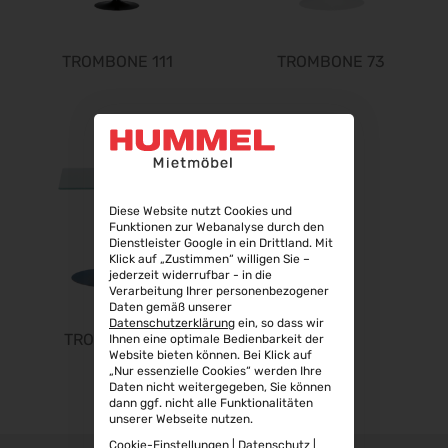
WindEnergy Hamburg 2026
22.09.2026 - 25.09.2026
Steuerberater Expo 2026
TROMBONE 111
TROMBONE 73
24.09.2026 - 24.09.2026
Finance 2026
25.09.2026 - 26.09.2026
POWTECH 2026
29.09.2026 - 01.10.2026
Diese Website nutzt Cookies und
IMAGING WORLD 2026
Funktionen zur Webanalyse durch den
02.10.2026 - 04.10.2026
Dienstleister Google in ein Drittland. Mit
Klick auf „Zustimmen“ willigen Sie –
Expo Real 2026
jederzeit widerrufbar - in die
05.10.2026 - 07.10.2026
Verarbeitung Ihrer personenbezogener
Daten gemäß unserer
VISION 2026
Datenschutzerklärung
ein, so dass wir
TROMBONE 41
Ihnen eine optimale Bedienbarkeit der
06.10.2026 - 08.10.2026
Website bieten können. Bei Klick auf
interbad 2026
„Nur essenzielle Cookies“ werden Ihre
Daten nicht weitergegeben, Sie können
06.10.2026 - 08.10.2026
dann ggf. nicht alle Funktionalitäten
unserer Webseite nutzen.
Aluminium Düsseldorf 2026
06.10.2026 - 08.10.2026
Cookie-Einstellungen
|
Datenschutz
|