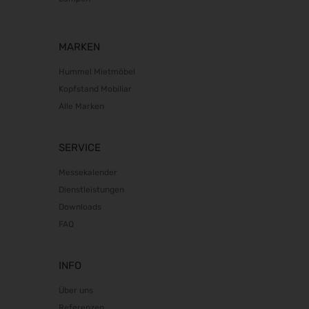
electronica 2026
10.11.2026 - 13.11.2026
MARKEN
BIM World 2026
24.11.2026 - 25.11.2026
Hummel Mietmöbel
SPS 2026
Kopfstand Mobiliar
24.11.2026 - 26.11.2026
Alle Marken
Heim + Handwerk 2026
25.11.2026 - 29.11.2026
SERVICE
Deutscher Wirbelsäulenkongress
09.12.2026 - 11.12.2026
Messekalender
Bau 2027
Dienstleistungen
11.01.2027 - 15.01.2027
Downloads
FAQ
CMT 2027
16.01.2027 - 24.01.2027
HOGA 2027
INFO
17.01.2027 - 19.01.2027
Über uns
Perimeter Protection 2027
Referenzen