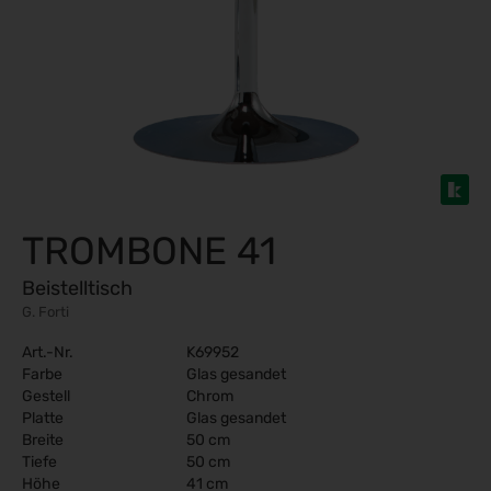
TROMBONE 41
Beistelltisch
G. Forti
Art.-Nr.
K69952
Farbe
Glas gesandet
Gestell
Chrom
Platte
Glas gesandet
Breite
50 cm
Tiefe
50 cm
Höhe
41 cm