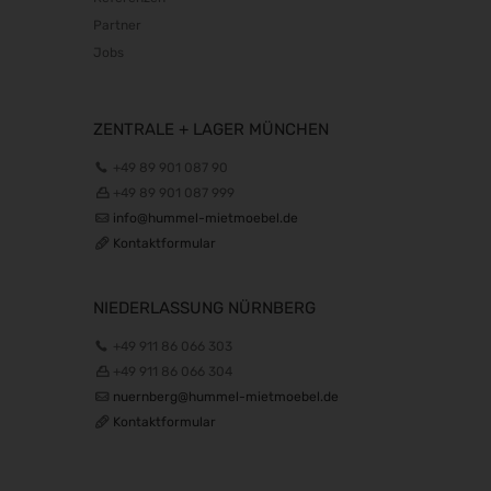
19.01.2027 - 21.01.2027
Partner
opti 2027
Jobs
29.01.2027 - 31.01.2027
Spielwarenmesse 2027
02.02.2027 - 06.02.2027
ZENTRALE + LAGER MÜNCHEN
Fruit Logistica 2027
+49 89 901 087 90
03.02.2027 - 05.02.2027
+49 89 901 087 999
f.re.e.2027
info@hummel-mietmoebel.de
10.02.2027 - 14.02.2027
Kontaktformular
IMOT 2027
12.02.2027 - 14.02.2027
NIEDERLASSUNG NÜRNBERG
R+T 2027
+49 911 86 066 303
15.02.2027 - 19.02.2027
+49 911 86 066 304
BioFach 2027
nuernberg@hummel-mietmoebel.de
16.02.2027 - 19.02.2027
Kontaktformular
E-world energy & water 2027
16.02.2027 - 18.02.2027