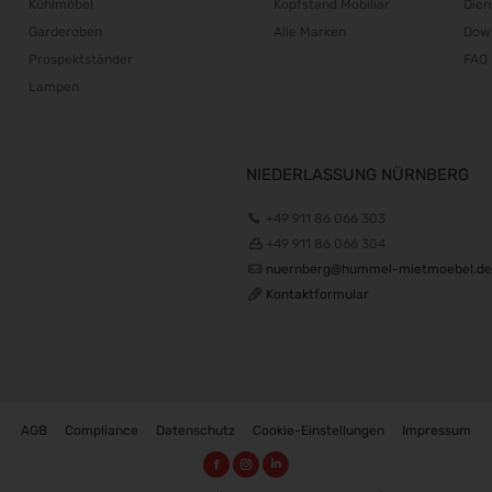
Kühlmöbel
Kopfstand Mobiliar
Dien
Garderoben
Alle Marken
Dow
Prospektständer
FAQ
Lampen
NIEDERLASSUNG NÜRNBERG
+49 911 86 066 303
+49 911 86 066 304
nuernberg@hummel-mietmoebel.de
Kontaktformular
AGB
Compliance
Datenschutz
Cookie-Einstellungen
Impressum