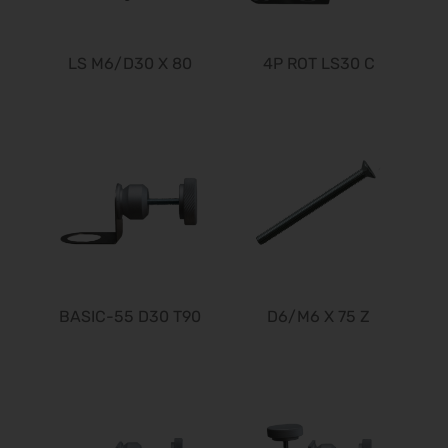
SPS 2026
24.11.2026 - 26.11.2026
LS M6/D30 X 80
4P ROT LS30 C
Heim + Handwerk 2026
25.11.2026 - 29.11.2026
Deutscher Wirbelsäulenkongress
09.12.2026 - 11.12.2026
Bau 2027
11.01.2027 - 15.01.2027
CMT 2027
16.01.2027 - 24.01.2027
HOGA 2027
17.01.2027 - 19.01.2027
BASIC-55 D30 T90
D6/M6 X 75 Z
Perimeter Protection 2027
19.01.2027 - 21.01.2027
opti 2027
29.01.2027 - 31.01.2027
Spielwarenmesse 2027