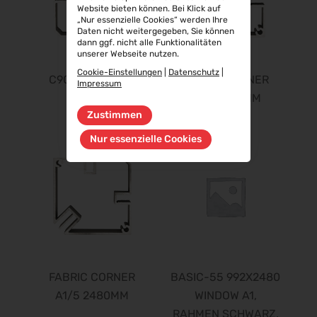
Website bieten können. Bei Klick auf
„Nur essenzielle Cookies“ werden Ihre
Daten nicht weitergegeben, Sie können
dann ggf. nicht alle Funktionalitäten
unserer Webseite nutzen.
Cookie-Einstellungen
|
Datenschutz
|
C90-CORNER A1
FABRIC CORNER
Impressum
2976MM
A1/5 1984MM
Zustimmen
Nur essenzielle Cookies
FABRIC CORNER
BASIC-55 992X2480
A1/5 2480MM
WINDOW A1,
RAHMEN SCHWARZ,