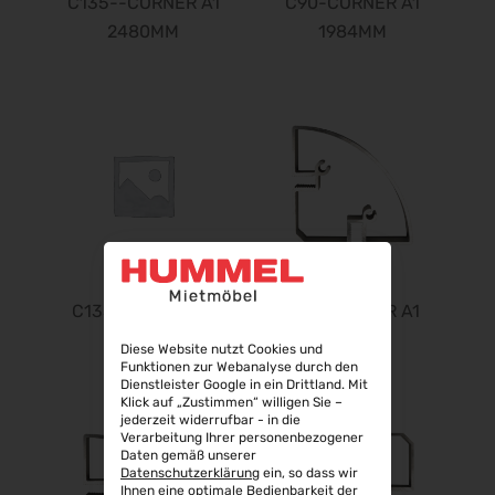
C135--CORNER A1
C90-CORNER A1
2480MM
1984MM
C135-CORNER A1
C90-CORNER A1
992MM
2480MM
Diese Website nutzt Cookies und
Funktionen zur Webanalyse durch den
Dienstleister Google in ein Drittland. Mit
Klick auf „Zustimmen“ willigen Sie –
jederzeit widerrufbar - in die
Verarbeitung Ihrer personenbezogener
Daten gemäß unserer
Datenschutzerklärung
ein, so dass wir
Ihnen eine optimale Bedienbarkeit der