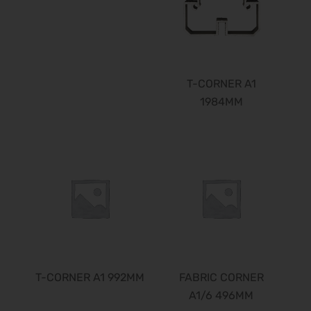
06.04.2027 - 07.04.2027
DMEA 2027
13.04.2027 - 15.04.2027
Altenpflege 2027
20.04.2027 - 22.04.2027
T-CORNER A1
1984MM
DCK 2027
21.04.2027 - 23.04.2027
transport logistic 2027
26.04.2027 - 29.04.2027
European Coatings Show 2027
27.04.2027 - 29.04.2027
PCIM Europe 2027
11.05.2027 - 13.05.2027
Sensor + Test 2027
11.05.2027 - 13.05.2027
T-CORNER A1 992MM
FABRIC CORNER
EASO & IFSO 2027
A1/6 496MM
18.05.2027 - 21.05.2027