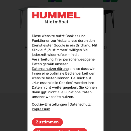
WindEnergy Hamburg 2026
22.09.2026 - 25.09.2026
Steuerberater Expo 2026
24.09.2026 - 24.09.2026
Finance 2026
Diese Website nutzt Cookies und
25.09.2026 - 26.09.2026
Funktionen zur Webanalyse durch den
Dienstleister Google in ein Drittland. Mit
FLASH II 120
FLASH II 160
POWTECH 2026
Klick auf „Zustimmen“ willigen Sie –
29.09.2026 - 01.10.2026
jederzeit widerrufbar - in die
Verarbeitung Ihrer personenbezogener
IMAGING WORLD 2026
Daten gemäß unserer
Datenschutzerklärung
ein, so dass wir
02.10.2026 - 04.10.2026
Ihnen eine optimale Bedienbarkeit der
Website bieten können. Bei Klick auf
Expo Real 2026
„Nur essenzielle Cookies“ werden Ihre
05.10.2026 - 07.10.2026
Daten nicht weitergegeben, Sie können
dann ggf. nicht alle Funktionalitäten
VISION 2026
unserer Webseite nutzen.
06.10.2026 - 08.10.2026
Cookie-Einstellungen
|
Datenschutz
|
interbad 2026
Impressum
06.10.2026 - 08.10.2026
Zustimmen
Aluminium Düsseldorf 2026
06.10.2026 - 08.10.2026