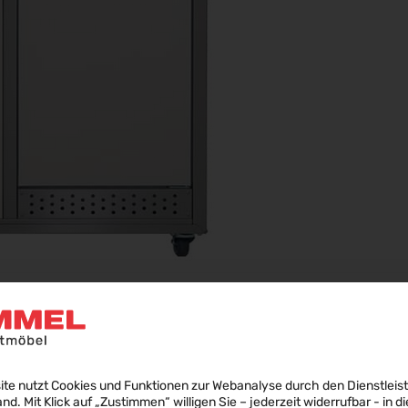
ite nutzt Cookies und Funktionen zur Webanalyse durch den Dienstleis
land. Mit Klick auf „Zustimmen“ willigen Sie – jederzeit widerrufbar - in di