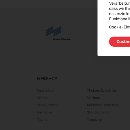
Verarbeitu
dass wir Ih
essenzielle
Funktionali
Cookie-Ein
Zusti
WEBSHOP
Neuheiten
Theken/Schränke
Stühle
Vitrinen
Sessel/Sofas
Küchenausstattung
Barhocker
Standzubehör
Tische
Teppiche