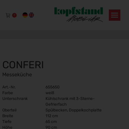
0
CONFERI
Messeküche
Art.-Nr.
655650
Farbe
weiß
Unterschrank
Kühlschrank mit 3-Sterne-
Gefrierfach
Oberteil
Spülbecken, Doppelkochplatte
Breite
112 cm
Tiefe
65 cm
Höhe
90 cm