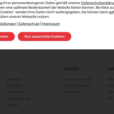
ng Ihrer personenbezogener Daten gemäß unserer
Datenschutzerkläru
nen eine optimale Bedienbarkeit der Website bieten können. Bei Klick au
 Cookies“ werden Ihre Daten nicht weitergegeben, Sie können dann ggf.
täten unserer Webseite nutzen.
stellungen
|
Datenschutz
|
Impressum
mmen
Nur essenzielle Cookies
MARKEN
SE
Bartheken
Hummel Mietmöbel
Mes
Kühlmöbel
Kopfstand Mobiliar
Dien
Garderoben
Alle Marken
Dow
Prospektständer
FAQ
Lampen