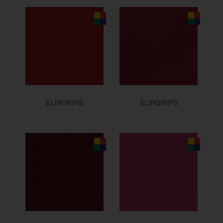
12.10.2026 - 16.10.2026
Chillventa 2026
13.10.2026 - 15.10.2026
PERFORMANCEDAYS 2026
13.10.2026 - 14.10.2026
INTERFORST 2026
15.10.2026 - 18.10.2026
Euroblech 2026
EURORIPS
EURORIPS
20.10.2026 - 23.10.2026
glasstec 2026
20.10.2026 - 23.10.2026
DGGG 2026 - ICM
21.10.2026 - 24.10.2026
The Munich Show 2026
22.10.2026 - 25.10.2026
Beauty Forum Festival 2026
24.10.2026 - 25.10.2026