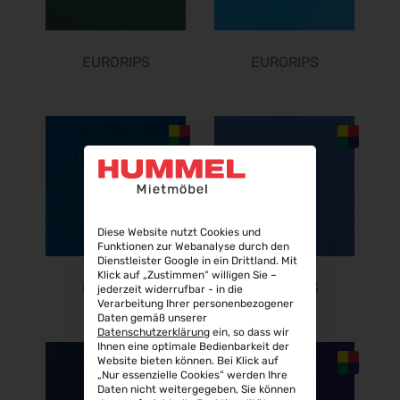
24.11.2026 - 25.11.2026
SPS 2026
24.11.2026 - 26.11.2026
EURORIPS
EURORIPS
Heim + Handwerk 2026
25.11.2026 - 29.11.2026
Deutscher Wirbelsäulenkongress
09.12.2026 - 11.12.2026
Bau 2027
11.01.2027 - 15.01.2027
CMT 2027
Diese Website nutzt Cookies und
16.01.2027 - 24.01.2027
Funktionen zur Webanalyse durch den
HOGA 2027
Dienstleister Google in ein Drittland. Mit
Klick auf „Zustimmen“ willigen Sie –
17.01.2027 - 19.01.2027
EURORIPS
EURORIPS
jederzeit widerrufbar - in die
Verarbeitung Ihrer personenbezogener
Perimeter Protection 2027
Daten gemäß unserer
19.01.2027 - 21.01.2027
Datenschutzerklärung
ein, so dass wir
Ihnen eine optimale Bedienbarkeit der
opti 2027
Website bieten können. Bei Klick auf
29.01.2027 - 31.01.2027
„Nur essenzielle Cookies“ werden Ihre
Daten nicht weitergegeben, Sie können
Spielwarenmesse 2027