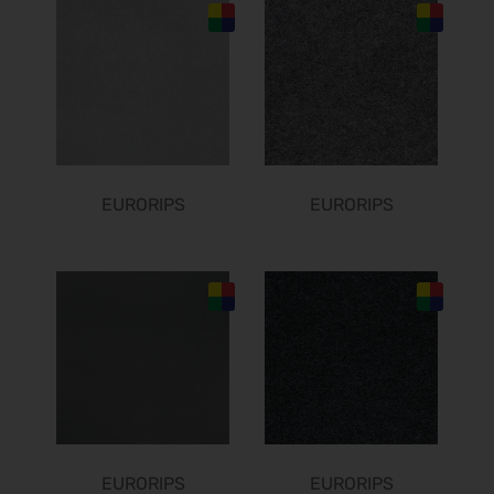
Bundeskon. Chirurgie 2027
26.02.2027 - 27.02.2027
Enforce Tac 2027
01.03.2027 - 03.03.2027
LOPEC 2027
02.03.2027 - 03.03.2027
IWA & Outdoor Classics 2027
EURORIPS
EURORIPS
04.03.2027 - 07.03.2027
CCE Int. 2027
09.03.2027 - 11.03.2027
ICE europe 2027
09.03.2027 - 11.03.2027
I.H.M. 2027
10.03.2027 - 14.03.2027
Zukunft Handwerk 2027
10.03.2027 - 11.03.2027
Freizeit Messe Nürnberg 2027
EURORIPS
EURORIPS