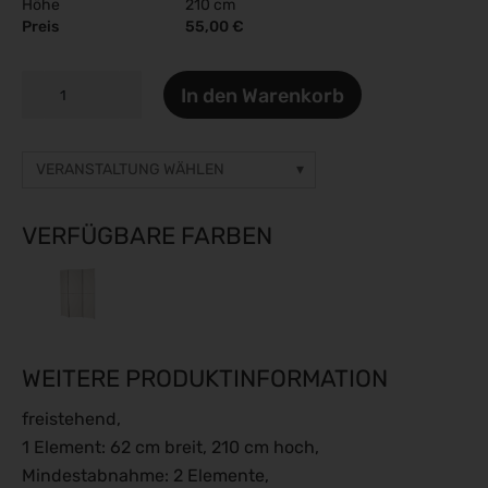
Höhe
210 cm
Preis
55,00 €
ROOM
In den Warenkorb
Menge
VERANSTALTUNG WÄHLEN
Sonstige Veranstaltung
Preise auf Anfrage
VERFÜGBARE FARBEN
gamescom 2026
26.08.2026 - 30.08.2026
Caravan Salon 2026
28.08.2026 - 06.09.2026
WEITERE PRODUKTINFORMATION
ESC Congress 2026
28.08.2026 - 31.08.2026
freistehend,
SMM 2026
1 Element: 62 cm breit, 210 cm hoch,
01.09.2026 - 04.09.2026
Mindestabnahme: 2 Elemente,
IFA Berlin 2026