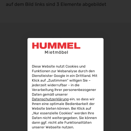
auf dem Bild links sind 3 Elemente abgebildet
04.09.2026 - 08.09.2026
Automechanika 2026
08.09.2026 - 12.09.2026
AMB 2026
15.09.2026 - 19.09.2026
expopharm 2026
15.09.2026 - 17.09.2026
IAA Transportation 2026
Diese Website nutzt Cookies und
15.09.2026 - 20.09.2026
Funktionen zur Webanalyse durch den
INTERGEO 2026
Dienstleister Google in ein Drittland. Mit
Klick auf „Zustimmen“ willigen Sie –
15.09.2026 - 17.09.2026
jederzeit widerrufbar - in die
Verarbeitung Ihrer personenbezogener
GaLaBau 2026
Daten gemäß unserer
15.09.2026 - 18.09.2026
Datenschutzerklärung
ein, so dass wir
Ihnen eine optimale Bedienbarkeit der
area30 2026 - Löhne
Website bieten können. Bei Klick auf
19.09.2026 - 24.09.2026
„Nur essenzielle Cookies“ werden Ihre
Daten nicht weitergegeben, Sie können
InnoTrans 2026
dann ggf. nicht alle Funktionalitäten
unserer Webseite nutzen.
22.09.2026 - 25.09.2026