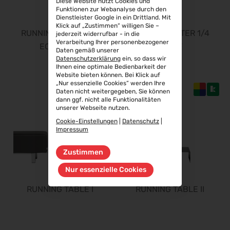
Diese Website nutzt Cookies und
06.10.2026 - 08.10.2026
Funktionen zur Webanalyse durch den
Dienstleister Google in ein Drittland. Mit
Aluminium Düsseldorf 2026
Klick auf „Zustimmen“ willigen Sie –
06.10.2026 - 08.10.2026
RUNNING METER 1/4
RUNNING METER 1/4
jederzeit widerrufbar - in die
Verarbeitung Ihrer personenbezogener
RIFA 2026
ECOPELLE
STOFF
Daten gemäß unserer
08.10.2026 - 09.10.2026
Datenschutzerklärung
ein, so dass wir
Ihnen eine optimale Bedienbarkeit der
Fakuma 2026
Website bieten können. Bei Klick auf
12.10.2026 - 16.10.2026
„Nur essenzielle Cookies“ werden Ihre
Daten nicht weitergegeben, Sie können
Chillventa 2026
dann ggf. nicht alle Funktionalitäten
unserer Webseite nutzen.
13.10.2026 - 15.10.2026
Cookie-Einstellungen
|
Datenschutz
|
PERFORMANCEDAYS 2026
Impressum
13.10.2026 - 14.10.2026
Zustimmen
INTERFORST 2026
15.10.2026 - 18.10.2026
Nur essenzielle Cookies
Euroblech 2026
RUNNING TABLE I
RUNNING TABLE II
20.10.2026 - 23.10.2026
glasstec 2026
20.10.2026 - 23.10.2026