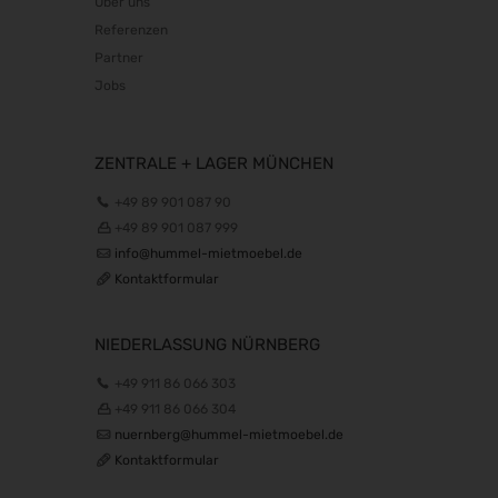
Über uns
BioFach 2027
Referenzen
16.02.2027 - 19.02.2027
Partner
INHORGENTA MUNICH 2027
Jobs
19.02.2027 - 22.02.2027
Trendset Winter 2027
21.02.2027 - 23.02.2027
ZENTRALE + LAGER MÜNCHEN
Bundeskon. Chirurgie 2027
+49 89 901 087 90
26.02.2027 - 27.02.2027
+49 89 901 087 999
Enforce Tac 2027
info@hummel-mietmoebel.de
01.03.2027 - 03.03.2027
Kontaktformular
LOPEC 2027
02.03.2027 - 03.03.2027
NIEDERLASSUNG NÜRNBERG
IWA & Outdoor Classics 2027
04.03.2027 - 07.03.2027
+49 911 86 066 303
+49 911 86 066 304
ICE europe 2027
nuernberg@hummel-mietmoebel.de
09.03.2027 - 11.03.2027
Kontaktformular
CCE Int. 2027