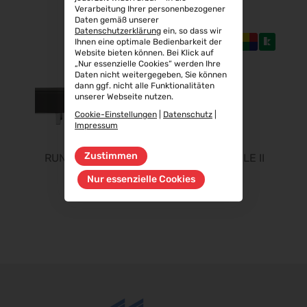
06.10.2026 - 08.10.2026
Verarbeitung Ihrer personenbezogener
Daten gemäß unserer
Aluminium Düsseldorf 2026
Datenschutzerklärung
ein, so dass wir
06.10.2026 - 08.10.2026
Ihnen eine optimale Bedienbarkeit der
Website bieten können. Bei Klick auf
RIFA 2026
„Nur essenzielle Cookies“ werden Ihre
Daten nicht weitergegeben, Sie können
08.10.2026 - 09.10.2026
dann ggf. nicht alle Funktionalitäten
Fakuma 2026
unserer Webseite nutzen.
12.10.2026 - 16.10.2026
Cookie-Einstellungen
|
Datenschutz
|
Impressum
Chillventa 2026
13.10.2026 - 15.10.2026
Zustimmen
RUNNING TABLE I
RUNNING TABLE II
PERFORMANCEDAYS 2026
Nur essenzielle Cookies
13.10.2026 - 14.10.2026
INTERFORST 2026
15.10.2026 - 18.10.2026
Euroblech 2026
20.10.2026 - 23.10.2026
glasstec 2026
20.10.2026 - 23.10.2026