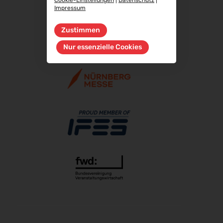
Cookie-Einstellungen
|
Datenschutz
|
RIFA 2026
Impressum
08.10.2026 - 09.10.2026
Fakuma 2026
Zustimmen
12.10.2026 - 16.10.2026
Nur essenzielle Cookies
Chillventa 2026
13.10.2026 - 15.10.2026
PERFORMANCEDAYS 2026
13.10.2026 - 14.10.2026
INTERFORST 2026
15.10.2026 - 18.10.2026
Euroblech 2026
20.10.2026 - 23.10.2026
glasstec 2026
20.10.2026 - 23.10.2026
DGGG 2026 - ICM
21.10.2026 - 24.10.2026
The Munich Show 2026
22.10.2026 - 25.10.2026