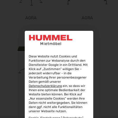
22.09.2026 - 25.09.2026
Steuerberater Expo 2026
24.09.2026 - 24.09.2026
AGRA
AGRA
Finance 2026
25.09.2026 - 26.09.2026
POWTECH 2026
29.09.2026 - 01.10.2026
IMAGING WORLD 2026
Diese Website nutzt Cookies und
02.10.2026 - 04.10.2026
Funktionen zur Webanalyse durch den
Dienstleister Google in ein Drittland. Mit
Expo Real 2026
Klick auf „Zustimmen“ willigen Sie –
05.10.2026 - 07.10.2026
jederzeit widerrufbar - in die
Verarbeitung Ihrer personenbezogener
VISION 2026
Daten gemäß unserer
06.10.2026 - 08.10.2026
Datenschutzerklärung
ein, so dass wir
Ihnen eine optimale Bedienbarkeit der
AGRA
interbad 2026
Website bieten können. Bei Klick auf
06.10.2026 - 08.10.2026
„Nur essenzielle Cookies“ werden Ihre
Daten nicht weitergegeben, Sie können
Aluminium Düsseldorf 2026
dann ggf. nicht alle Funktionalitäten
unserer Webseite nutzen.
06.10.2026 - 08.10.2026