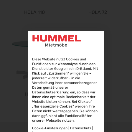
22.09.2026 - 25.09.2026
Steuerberater Expo 2026
HOLA 110
HOLA 72
24.09.2026 - 24.09.2026
Finance 2026
25.09.2026 - 26.09.2026
POWTECH 2026
29.09.2026 - 01.10.2026
IMAGING WORLD 2026
Diese Website nutzt Cookies und
02.10.2026 - 04.10.2026
Funktionen zur Webanalyse durch den
Dienstleister Google in ein Drittland. Mit
ø
Expo Real 2026
Klick auf „Zustimmen“ willigen Sie –
jederzeit widerrufbar - in die
05.10.2026 - 07.10.2026
Verarbeitung Ihrer personenbezogener
Daten gemäß unserer
VISION 2026
Datenschutzerklärung
ein, so dass wir
HOLA 49
06.10.2026 - 08.10.2026
Ihnen eine optimale Bedienbarkeit der
Website bieten können. Bei Klick auf
interbad 2026
„Nur essenzielle Cookies“ werden Ihre
06.10.2026 - 08.10.2026
Daten nicht weitergegeben, Sie können
dann ggf. nicht alle Funktionalitäten
Aluminium Düsseldorf 2026
unserer Webseite nutzen.
06.10.2026 - 08.10.2026
Cookie-Einstellungen
|
Datenschutz
|