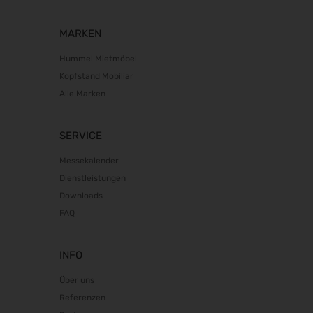
10.11.2026 - 13.11.2026
MARKEN
BIM World 2026
24.11.2026 - 25.11.2026
Hummel Mietmöbel
SPS 2026
Kopfstand Mobiliar
24.11.2026 - 26.11.2026
Alle Marken
Heim + Handwerk 2026
25.11.2026 - 29.11.2026
SERVICE
Deutscher Wirbelsäulenkongress
09.12.2026 - 11.12.2026
Messekalender
Bau 2027
Dienstleistungen
11.01.2027 - 15.01.2027
Downloads
FAQ
CMT 2027
16.01.2027 - 24.01.2027
HOGA 2027
INFO
17.01.2027 - 19.01.2027
Über uns
Perimeter Protection 2027
Referenzen
19.01.2027 - 21.01.2027