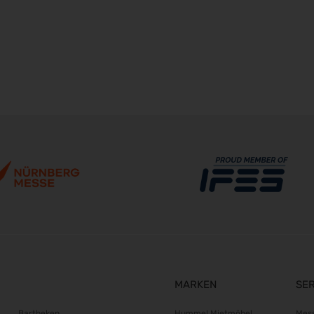
MARKEN
SE
Bartheken
Hummel Mietmöbel
Mes