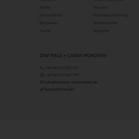
Stühle
Vitrinen
Sessel/Sofas
Küchenausstattung
Barhocker
Standzubehör
Tische
Teppiche
ZENTRALE + LAGER MÜNCHEN
+49 89 901 087 90
+49 89 901 087 999
info@hummel-mietmoebel.de
Kontaktformular