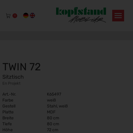
0
TWIN 72
Sitztisch
En Projekt
Art.-Nr.
K65497
Farbe
weiß
Gestell
Stahl, weiß
Platte
MDF
Breite
80 cm
Tiefe
80 cm
Höhe
72 cm