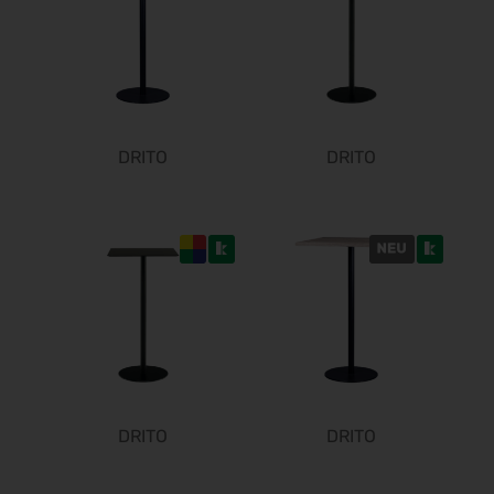
22.09.2026 - 25.09.2026
Steuerberater Expo 2026
24.09.2026 - 24.09.2026
ø
Finance 2026
25.09.2026 - 26.09.2026
DRITO
DRITO
POWTECH 2026
29.09.2026 - 01.10.2026
IMAGING WORLD 2026
02.10.2026 - 04.10.2026
Expo Real 2026
05.10.2026 - 07.10.2026
VISION 2026
06.10.2026 - 08.10.2026
interbad 2026
06.10.2026 - 08.10.2026
DRITO
DRITO
Aluminium Düsseldorf 2026
06.10.2026 - 08.10.2026