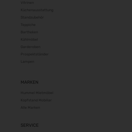
Vitrinen
Euroguss 2028
18.01.2028 - 20.01.2028
Küchenausstattung
Standzubehör
Interzoo 2028
Teppiche
23.05.2028 - 26.05.2028
Bartheken
POWTECH 2028
Kühlmöbel
26.09.2028 - 28.09.2028
Garderoben
Prospektständer
Lampen
MARKEN
Hummel Mietmöbel
Kopfstand Mobiliar
Alle Marken
SERVICE