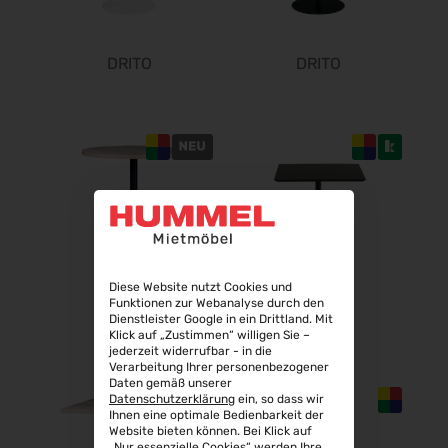
10.11.2026 - 13.11.2026
BIM World 2026
DRITO
DRITO
24.11.2026 - 25.11.2026
SPS 2026
24.11.2026 - 26.11.2026
Heim + Handwerk 2026
25.11.2026 - 29.11.2026
Deutscher Wirbelsäulenkongress
09.12.2026 - 11.12.2026
ø
Bau 2027
11.01.2027 - 15.01.2027
Diese Website nutzt Cookies und
Funktionen zur Webanalyse durch den
CMT 2027
DRITO
DRITO
Dienstleister Google in ein Drittland. Mit
16.01.2027 - 24.01.2027
Klick auf „Zustimmen“ willigen Sie –
jederzeit widerrufbar - in die
HOGA 2027
Verarbeitung Ihrer personenbezogener
17.01.2027 - 19.01.2027
Daten gemäß unserer
Datenschutzerklärung
ein, so dass wir
Perimeter Protection 2027
Ihnen eine optimale Bedienbarkeit der
Website bieten können. Bei Klick auf
19.01.2027 - 21.01.2027
„Nur essenzielle Cookies“ werden Ihre