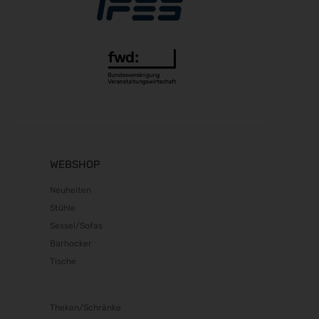
11.05.2027 - 13.05.2027
EASO & IFSO 2027
18.05.2027 - 21.05.2027
DOC 2027
10.06.2027 - 12.06.2027
FeuerTRUTZ 2027
16.06.2027 - 17.06.2027
ADKA-Jahreskongress 2027
17.06.2027 - 19.06.2027
WEBSHOP
GIFA 2027
Neuheiten
21.06.2027 - 25.06.2027
Stühle
METEC 2027
Sessel/Sofas
21.06.2027 - 25.06.2027
Barhocker
eltec 2027
Tische
22.06.2027 - 24.06.2027
FachPack 2027
21.09.2027 - 23.09.2027
Theken/Schränke