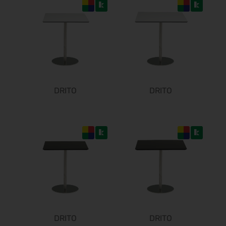
19.02.2027 - 22.02.2027
Trendset Winter 2027
21.02.2027 - 23.02.2027
Bundeskon. Chirurgie 2027
26.02.2027 - 27.02.2027
Enforce Tac 2027
01.03.2027 - 03.03.2027
DRITO
DRITO
LOPEC 2027
02.03.2027 - 03.03.2027
IWA & Outdoor Classics 2027
04.03.2027 - 07.03.2027
ICE europe 2027
09.03.2027 - 11.03.2027
CCE Int. 2027
09.03.2027 - 11.03.2027
Freizeit Messe Nürnberg 2027
10.03.2027 - 14.03.2027
DRITO
DRITO