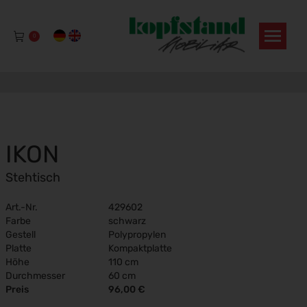
0
IKON
Stehtisch
Art.-Nr.
429602
Farbe
schwarz
Gestell
Polypropylen
Platte
Kompaktplatte
Höhe
110 cm
Durchmesser
60 cm
Preis
96,00 €