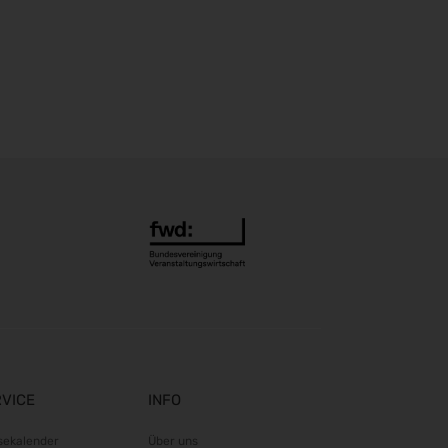
Steuerberater Expo 2026
24.09.2026 - 24.09.2026
Finance 2026
25.09.2026 - 26.09.2026
POWTECH 2026
29.09.2026 - 01.10.2026
IMAGING WORLD 2026
02.10.2026 - 04.10.2026
Expo Real 2026
05.10.2026 - 07.10.2026
VISION 2026
06.10.2026 - 08.10.2026
interbad 2026
06.10.2026 - 08.10.2026
Aluminium Düsseldorf 2026
RVICE
INFO
06.10.2026 - 08.10.2026
RIFA 2026
sekalender
Über uns