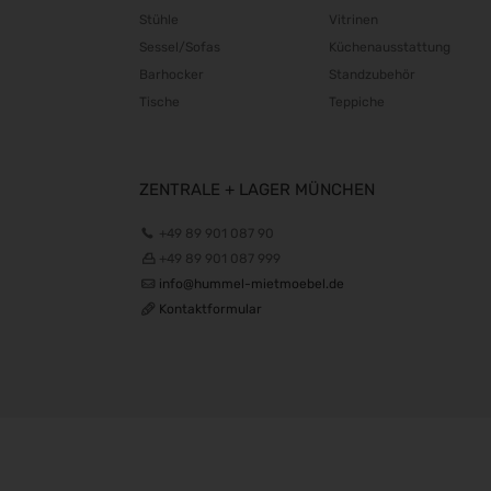
Stühle
Vitrinen
Sessel/Sofas
Küchenausstattung
Barhocker
Standzubehör
Tische
Teppiche
ZENTRALE + LAGER MÜNCHEN
+49 89 901 087 90
+49 89 901 087 999
info@hummel-mietmoebel.de
Kontaktformular