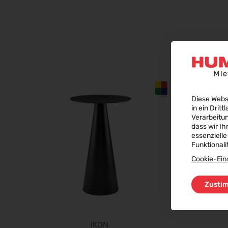
Diese Webs
in ein Dritt
Verarbeitu
dass wir Ih
essenzielle
Funktionali
Cookie-Ein
ø
Zusti
IKON