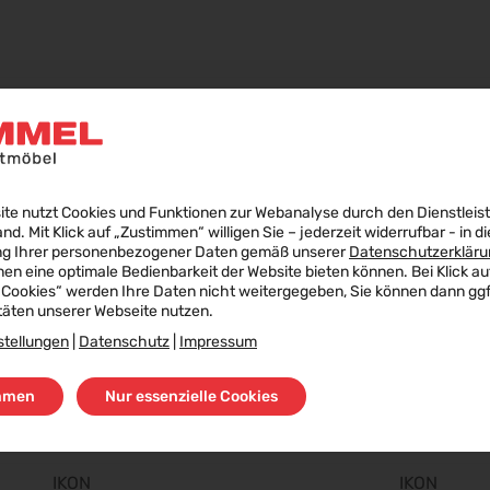
PASSENDE PRODUKTE
ite nutzt Cookies und Funktionen zur Webanalyse durch den Dienstleis
land. Mit Klick auf „Zustimmen“ willigen Sie – jederzeit widerrufbar - in di
ng Ihrer personenbezogener Daten gemäß unserer
Datenschutzerkläru
nen eine optimale Bedienbarkeit der Website bieten können. Bei Klick au
 Cookies“ werden Ihre Daten nicht weitergegeben, Sie können dann ggf.
täten unserer Webseite nutzen.
stellungen
|
Datenschutz
|
Impressum
ø
ø
mmen
Nur essenzielle Cookies
IKON
IKON