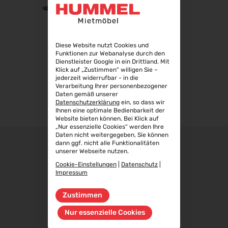
WindEnergy Hamburg 2026
22.09.2026 - 25.09.2026
Steuerberater Expo 2026
ø
Diese Website nutzt Cookies und
24.09.2026 - 24.09.2026
Funktionen zur Webanalyse durch den
Dienstleister Google in ein Drittland. Mit
Finance 2026
Klick auf „Zustimmen“ willigen Sie –
25.09.2026 - 26.09.2026
TONDA
jederzeit widerrufbar - in die
Verarbeitung Ihrer personenbezogener
POWTECH 2026
Daten gemäß unserer
29.09.2026 - 01.10.2026
Datenschutzerklärung
ein, so dass wir
Ihnen eine optimale Bedienbarkeit der
IMAGING WORLD 2026
Website bieten können. Bei Klick auf
02.10.2026 - 04.10.2026
„Nur essenzielle Cookies“ werden Ihre
Daten nicht weitergegeben, Sie können
Expo Real 2026
dann ggf. nicht alle Funktionalitäten
unserer Webseite nutzen.
05.10.2026 - 07.10.2026
Cookie-Einstellungen
|
Datenschutz
|
VISION 2026
Impressum
06.10.2026 - 08.10.2026
Zustimmen
interbad 2026
06.10.2026 - 08.10.2026
Nur essenzielle Cookies
Aluminium Düsseldorf 2026