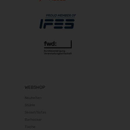
21.10.2026 - 24.10.2026
The Munich Show 2026
22.10.2026 - 25.10.2026
Südback 2026
24.10.2026 - 27.10.2026
Beauty Forum Festival 2026
24.10.2026 - 25.10.2026
it-sa 2026
27.10.2026 - 29.10.2026
Consumenta 2026
31.10.2026 - 08.11.2026
Alles für den Gast 2026
WEBSHOP
07.11.2026 - 10.11.2026
Neuheiten
electronica 2026
Stühle
10.11.2026 - 13.11.2026
Sessel/Sofas
EuroTier 2026
Barhocker
10.11.2026 - 13.11.2026
Tische