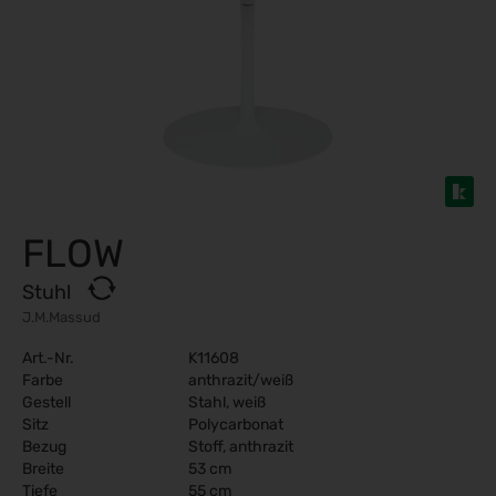
FLOW
Stuhl
J.M.Massud
Art.-Nr.
K11608
Farbe
anthrazit/weiß
Gestell
Stahl, weiß
Sitz
Polycarbonat
Bezug
Stoff, anthrazit
Breite
53 cm
Tiefe
55 cm