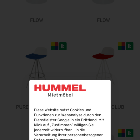
22.09.2026 - 25.09.2026
InnoTrans 2026
FLOW
FLOW
22.09.2026 - 25.09.2026
Steuerberater Expo 2026
24.09.2026 - 24.09.2026
Finance 2026
25.09.2026 - 26.09.2026
POWTECH 2026
29.09.2026 - 01.10.2026
IMAGING WORLD 2026
02.10.2026 - 04.10.2026
Expo Real 2026
05.10.2026 - 07.10.2026
PURE FLOW CLUB
PURE FLOW CLUB
Diese Website nutzt Cookies und
VISION 2026
Funktionen zur Webanalyse durch den
06.10.2026 - 08.10.2026
Dienstleister Google in ein Drittland. Mit
Klick auf „Zustimmen“ willigen Sie –
interbad 2026
jederzeit widerrufbar - in die
Verarbeitung Ihrer personenbezogener
06.10.2026 - 08.10.2026
Daten gemäß unserer