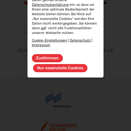
Datenschutzerklärung
ein, so dass wir
Aluminium Düsseldorf 2026
Ihnen eine optimale Bedienbarkeit der
06.10.2026 - 08.10.2026
Website bieten können. Bei Klick auf
„Nur essenzielle Cookies“ werden Ihre
RIFA 2026
Daten nicht weitergegeben, Sie können
08.10.2026 - 09.10.2026
dann ggf. nicht alle Funktionalitäten
unserer Webseite nutzen.
Fakuma 2026
Cookie-Einstellungen
|
Datenschutz
|
12.10.2026 - 16.10.2026
Impressum
PURE FLOW UP
PURE FLOW UP
PERFORMANCEDAYS 2026
13.10.2026 - 14.10.2026
Zustimmen
Chillventa 2026
Nur essenzielle Cookies
13.10.2026 - 15.10.2026
INTERFORST 2026
15.10.2026 - 18.10.2026
Euroblech 2026
20.10.2026 - 23.10.2026
glasstec 2026
20.10.2026 - 23.10.2026
DGGG 2026 - ICM