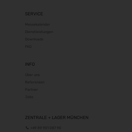
Perimeter Protection 2027
SERVICE
19.01.2027 - 21.01.2027
opti 2027
Messekalender
29.01.2027 - 31.01.2027
Dienstleistungen
Spielwarenmesse 2027
Downloads
02.02.2027 - 06.02.2027
FAQ
Fruit Logistica 2027
03.02.2027 - 05.02.2027
INFO
f.re.e.2027
Über uns
10.02.2027 - 14.02.2027
Referenzen
IMOT 2027
Partner
12.02.2027 - 14.02.2027
Jobs
R+T 2027
15.02.2027 - 19.02.2027
BioFach 2027
ZENTRALE + LAGER MÜNCHEN
16.02.2027 - 19.02.2027
+49 89 901 087 90
E-world energy & water 2027